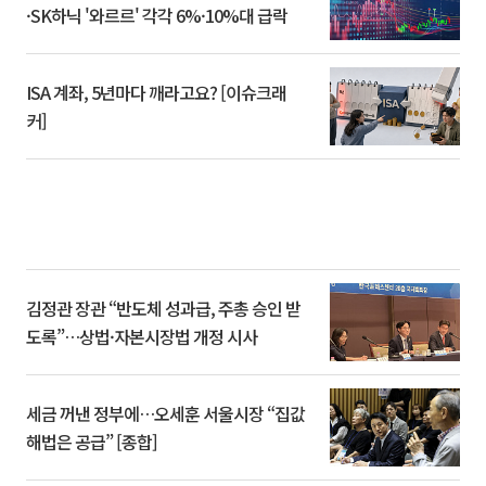
·SK하닉 '와르르' 각각 6%·10%대 급락
ISA 계좌, 5년마다 깨라고요? [이슈크래
커]
김정관 장관 “반도체 성과급, 주총 승인 받
도록”…상법·자본시장법 개정 시사
세금 꺼낸 정부에…오세훈 서울시장 “집값
해법은 공급” [종합]