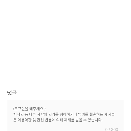
댓글
0 / 300