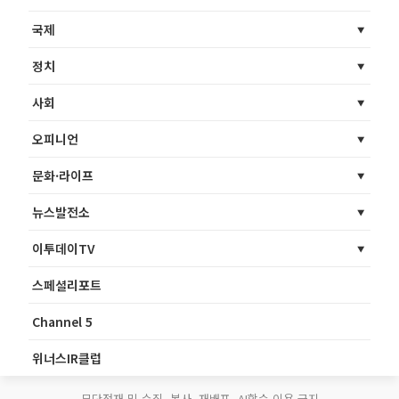
국제
정치
사회
오피니언
문화·라이프
뉴스발전소
이투데이TV
스페셜리포트
Channel 5
위너스IR클럽
무단전재 및 수집, 복사, 재배포, AI학습 이용 금지