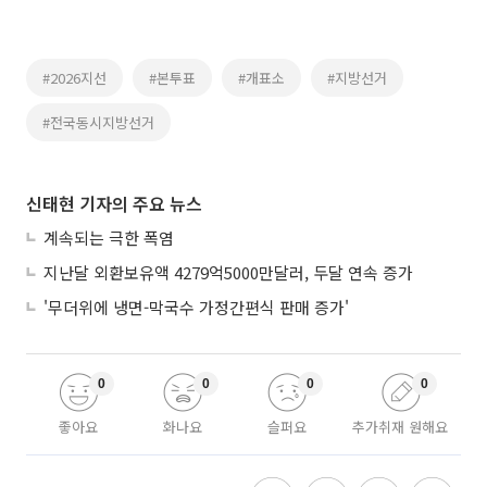
#2026지선
#본투표
#개표소
#지방선거
#전국동시지방선거
신태현 기자의 주요 뉴스
계속되는 극한 폭염
지난달 외환보유액 4279억5000만달러, 두달 연속 증가
'무더위에 냉면-막국수 가정간편식 판매 증가'
0
0
0
0
좋아요
화나요
슬퍼요
추가취재 원해요