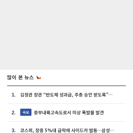
많이 본 뉴스
김정관 장관 “반도체 성과급, 주총 승인 받도록”…상법·자본시장법 개정 시사
1.
중부내륙고속도로서 미상 폭발물 발견
속보
2.
코스피, 장중 5%대 급락에 사이드카 발동…삼성·SK 동반 폭락
3.