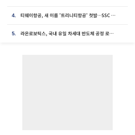
티웨이항공, 새 이름 '트리니티항공' 첫발…SSC 전략 본격화
4.
라온로보틱스, 국내 유일 차세대 반도체 공정 로봇 개발 ‘고객사 테스트 진행’
5.