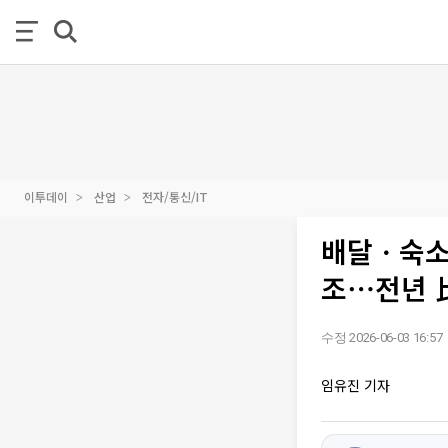
이투데이
산업
전자/통신/IT
배달ㆍ숙소 
조⋯전년 
수정 2026-06-03 16:57
임유진 기자