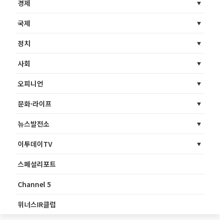
경제
국제
정치
사회
오피니언
문화·라이프
뉴스발전소
이투데이TV
스페셜리포트
Channel 5
위너스IR클럽