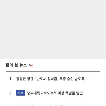
많이 본 뉴스
김정관 장관 “반도체 성과급, 주총 승인 받도록”…상법·자본시장법 개정 시사
1.
중부내륙고속도로서 미상 폭발물 발견
속보
2.