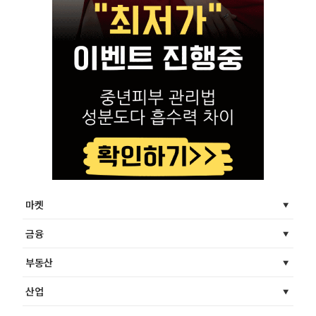
마켓
금융
부동산
산업