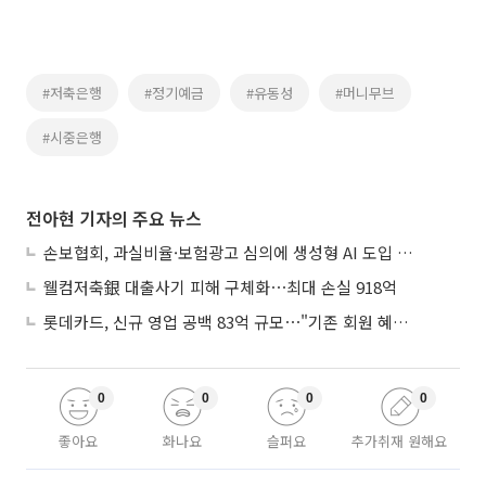
#저축은행
#정기예금
#유동성
#머니무브
#시중은행
전아현 기자의 주요 뉴스
손보협회, 과실비율·보험광고 심의에 생성형 AI 도입 추진
웰컴저축銀 대출사기 피해 구체화⋯최대 손실 918억
롯데카드, 신규 영업 공백 83억 규모⋯"기존 회원 혜택으로 방어"
0
0
0
0
좋아요
화나요
슬퍼요
추가취재 원해요