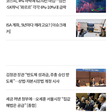
코스피, 4% 하락에 6270선 마감…삼전
·SK하닉 '와르르' 각각 6%·10%대 급락
ISA 계좌, 5년마다 깨라고요? [이슈크래
커]
김정관 장관 “반도체 성과급, 주총 승인 받
도록”…상법·자본시장법 개정 시사
세금 꺼낸 정부에…오세훈 서울시장 “집값
해법은 공급” [종합]