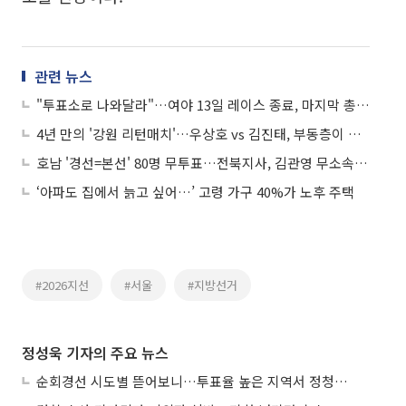
관련 뉴스
"투표소로 나와달라"…여야 13일 레이스 종료, 마지막 총력전
4년 만의 '강원 리턴매치'…우상호 vs 김진태, 부동층이 변수
호남 '경선=본선' 80명 무투표…전북지사, 김관영 무소속 출마 변수
‘아파도 집에서 늙고 싶어…’ 고령 가구 40%가 노후 주택
#2026지선
#서울
#지방선거
정성욱 기자의 주요 뉴스
순회경선 시도별 뜯어보니…투표율 높은 지역서 정청래 강세