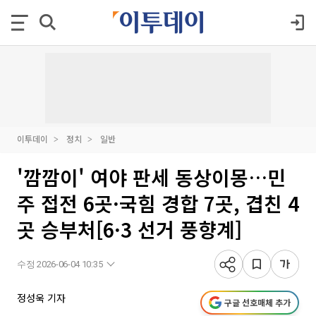
이투데이
정치
일반
'깜깜이' 여야 판세 동상이몽…민
주 접전 6곳·국힘 경합 7곳, 겹친 4
곳 승부처[6·3 선거 풍향계]
수정 2026-06-04 10:35
정성욱 기자
구글 선호매체 추가