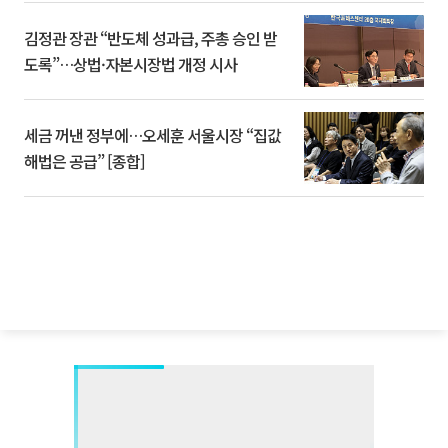
김정관 장관 “반도체 성과급, 주총 승인 받
도록”…상법·자본시장법 개정 시사
세금 꺼낸 정부에…오세훈 서울시장 “집값
해법은 공급” [종합]