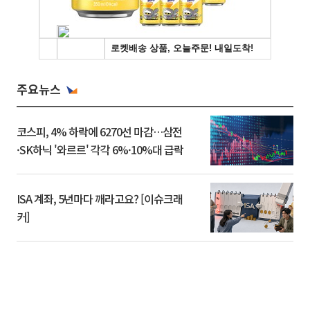
주요뉴스
코스피, 4% 하락에 6270선 마감…삼전
·SK하닉 '와르르' 각각 6%·10%대 급락
ISA 계좌, 5년마다 깨라고요? [이슈크래
커]