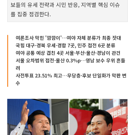
보들의 유세 전략과 시민 반응, 지역별 핵심 이슈
를 집중 점검한다.
여론조사 막힌 '깜깜이'…여야 자체 분류가 최종 잣대
국힘 대구·경북 우세·경합 7곳, 민주 접전 6곳 분류
여야 공통 예상 겹친 4곳 서울·부산·울산·경남이 관건
서울 오차범위 접전·울산 0.3%p…영남 보수 우위 흔들
려
사전투표 23.51% 최고…무당층·후보 단일화가 막판 변
수