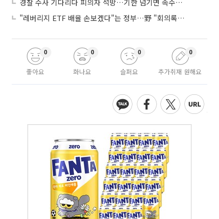
경찰 수사 기다리다 피의자 석방…기한 넘기면 속수무책
"레버리지 ETF 배율 손보겠다"는 정부…野 "회의록부터 내놔야"
0
0
0
0
좋아요
화나요
슬퍼요
추가취재 원해요