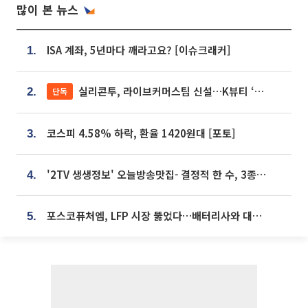
많이 본 뉴스
ISA 계좌, 5년마다 깨라고요? [이슈크래커]
1.
실리콘투, 라이브커머스팀 신설…K뷰티 ‘글로벌 판매망’ 확대[K뷰티 라방戰]
단독
2.
코스피 4.58% 하락, 환율 1420원대 [포토]
3.
'2TV 생생정보' 오늘방송맛집- 결정적 한 수, 3종 메밀면! 메밀 소바 맛집 '의○○○○'
4.
포스코퓨처엠, LFP 시장 뚫었다…배터리사와 대규모 장기 공급 합의
5.