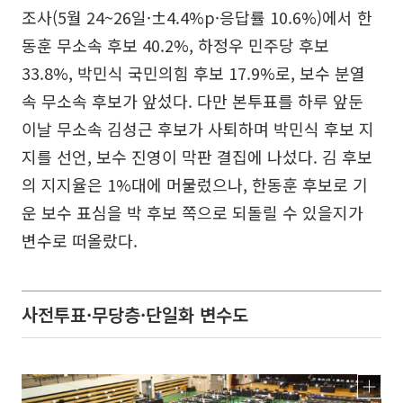
조사(5월 24~26일·±4.4%p·응답률 10.6%)에서 한
동훈 무소속 후보 40.2%, 하정우 민주당 후보
33.8%, 박민식 국민의힘 후보 17.9%로, 보수 분열
속 무소속 후보가 앞섰다. 다만 본투표를 하루 앞둔
이날 무소속 김성근 후보가 사퇴하며 박민식 후보 지
지를 선언, 보수 진영이 막판 결집에 나섰다. 김 후보
의 지지율은 1%대에 머물렀으나, 한동훈 후보로 기
운 보수 표심을 박 후보 쪽으로 되돌릴 수 있을지가
변수로 떠올랐다.
사전투표·무당층·단일화 변수도