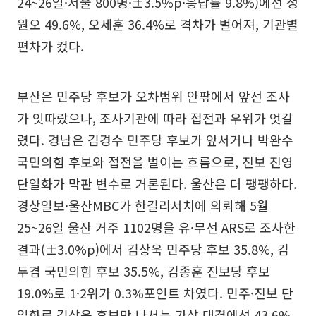
24~26일·서울 800명·±3.5%p·응답률 9.8%)에선 정
원오 49.6%, 오세훈 36.4%로 격차가 벌어져, 기관별
편차가 컸다.
부산은 민주당 후보가 오차범위 안팎에서 앞선 조사
가 잇따랐으나, 조사기관에 따라 접전과 우위가 엇갈
렸다. 경남은 김경수 민주당 후보가 앞서거나 박완수
국민의힘 후보와 접전을 벌이는 흐름으로, 진보 진영
단일화가 막판 변수로 거론된다. 울산은 더 팽팽하다.
경상일보·울산MBC가 한길리서치에 의뢰해 5월
25~26일 울산 거주 1102명을 유·무선 ARS로 조사한
결과(±3.0%p)에서 김상욱 민주당 후보 35.8%, 김
두겸 국민의힘 후보 35.5%, 김종훈 진보당 후보
19.0%로 1·2위가 0.3%포인트 차였다. 민주·진보 단
일화로 김상욱 후보만 나서는 가상 대결에선 43.6%