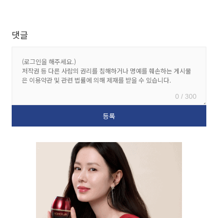
댓글
0 / 300