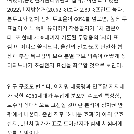
찍었다(중앙선거관리위원회 집계). 직전 최고였던
2022년 지방선거(20.62%)보다 2.89%포인트 높다.
본투표와 합쳐 전체 투표율이 60%를 넘으면, 높은 투
표율이 어느 쪽에 유리하게 작용할지가 1차 관문이
다. 또 한때 20%대까지 거론된 무당층의 '샤이 표
심'이 어디로 쏠리느냐, 울산의 진보·노동 단일화 협
상과 부산 북구갑의 보수 분열·후보 의혹이 어떻게 정
리되느냐가 초접전지 표심을 좌우할 것으로 보인다.
인구 구조도 변수다. 이재명 대통령과 민주당 지지세
가 강한 4050세대가 두텁게 분포한 수도권 특성상,
보수가 상대적으로 고전할 것이란 분석이 정치권 안
팎에서 나온다. 출범 직후 '허니문 효과'가 아직 유효
한지, 1년치 평가가 표로 드러날지가 함께 시험대에
오를 전망이다.