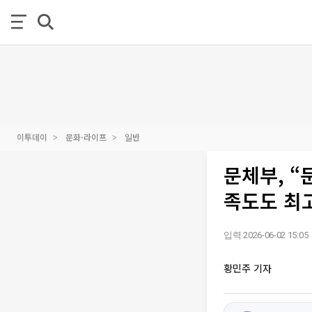
이투데이
문화·라이프
일반
문체부, “
족도도 최
입력 2026-06-02 15:05
황민주 기자