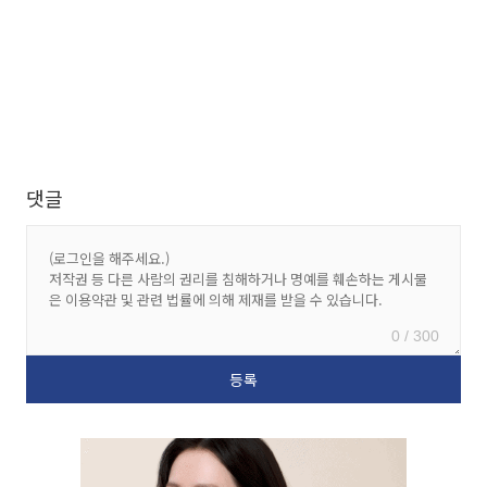
댓글
0 / 300