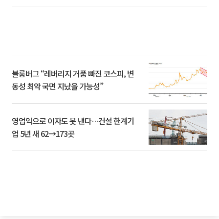
블룸버그 “레버리지 거품 빠진 코스피, 변
동성 최악 국면 지났을 가능성”
영업익으로 이자도 못 낸다…건설 한계기
업 5년 새 62→173곳