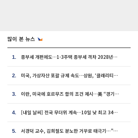
많이 본 뉴스
종부세 개편에도…1·3주택 종부세 격차 2028년부터 확대
1.
미국, 가상자산 포괄 규제 속도…상원, ‘클래리티법’ 9월 절차투표 추진
2.
이란, 미국에 호르무즈 합의 조건 제시…美 “경기 아직 안 끝나” [종합]
3.
[내일 날씨] 전국 무더위 계속…10일 낮 최고 34도 육박
4.
서경덕 교수, 김희철도 분노한 거꾸로 태극기⋯"엉터리는 아냐, 아쉬울 뿐"
5.