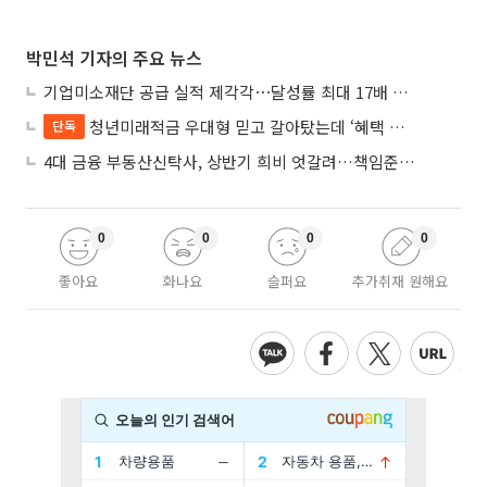
박민석 기자의 주요 뉴스
기업미소재단 공급 실적 제각각⋯달성률 최대 17배 차이
청년미래적금 우대형 믿고 갈아탔는데 ‘혜택 반토막’…심사 오류에 가입자 혼선
단독
4대 금융 부동산신탁사, 상반기 희비 엇갈려…책임준공 손실 반영 시점이 갈랐다
0
0
0
0
좋아요
화나요
슬퍼요
추가취재 원해요