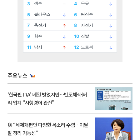
주요뉴스
‘한국판 IRA’ 베일 벗었지만…반도체·배터
리 업계 “시행령이 관건”
與 “세제개편안 다양한 목소리 수렴…이달
말 정리 가능성”