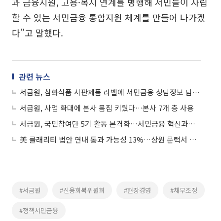
과 금융지원, 고용·복지 연계를 병행해 서민들이 자립
할 수 있는 서민금융 통합지원 체계를 만들어 나가겠
다”고 말했다.
관련 뉴스
서금원, 삼화식품 시판제품 라벨에 서민금융 상담정보 담는다
서금원, 사업 확대에 본사 몸집 키웠다…본사 7개 층 사용
서금원, 국민참여단 5기 활동 본격화…서민금융 혁신과제 발굴
美 클래리티 법안 연내 통과 가능성 13%…상원 문턱서 제동
#서금원
#신용회복위원회
#현장경영
#채무조정
#정책서민금융