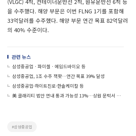
(VLGC) 4척, 컨테이너운반선 2척, 원유운반선 6척 등
을 수주했다. 해양 부문은 이번 FLNG 1기를 포함해
33억달러를 수주했다. 해양 부문 연간 목표 82억달러
의 40% 수준이다.
관련 뉴스
삼성중공업ㆍ파미셀ㆍ에임드바이오 등
삼성중공업, 1조 수주 잭팟…연간 목표 39% 달성
삼성중공업·하이트진로·한솔케미칼 등
美 클래리티 법안 연내 통과 가능성 13%…상원 문턱서 제동
#삼성중공업