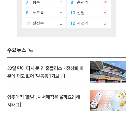
주요뉴스
22일 만에 다시 문 연 홈플러스…정상화 바
쁜데 재고 없어 ‘발동동’[가보니]
입추매직 '불발', 처서매직은 올까요? [해
시태그]