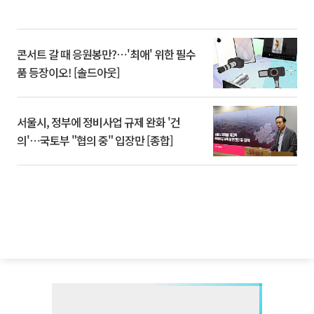
콘서트 갈 때 응원봉만?⋯'최애' 위한 필수
품 등장이오! [솔드아웃]
서울시, 정부에 정비사업 규제 완화 '건
의'⋯국토부 "협의 중" 입장만 [종합]