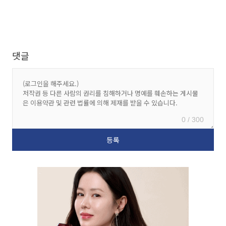
댓글
0 / 300