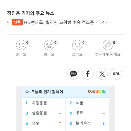
정진용 기자의 주요 뉴스
HD현대重, 필리핀 호위함 후속 정조준…‘14척+α’ 싹쓸이 노린다
단독
0
0
0
0
좋아요
화나요
슬퍼요
추가취재 원해요