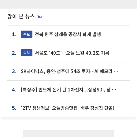
많이 본 뉴스
전북 완주 삼례읍 공장서 화재 발생
속보
1.
서울도 '40도'…오늘 노원 40.2도 기록
속보
2.
SK하이닉스, 용인·청주에 54조 투자…AI 메모리 생산기지 키운다
3.
[특징주] 반도체 온기 탄 2차전지...삼성SDI, 장 초반 7% 넘게 껑충
4.
'2TV 생생정보' 오늘방송맛집- 배우 강성진 단골! 쌀국수ㆍ푸팟퐁 커리 맛집 '블○○○'
5.