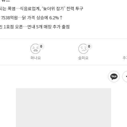
되는 폭염…식음료업계, ‘늦더위 잡기’ 전력 투구
 7538억원…닭 가격 상승에 6.2%↑
핀 1호점 오픈…연내 5개 매장 추가 출점
0
0
화나요
슬퍼요
추