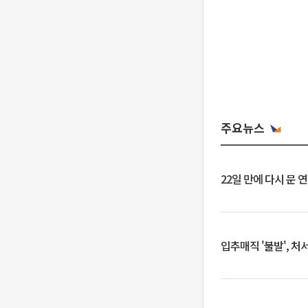
주요뉴스
22일 만에 다시 문 
입추매직 '불발', 처