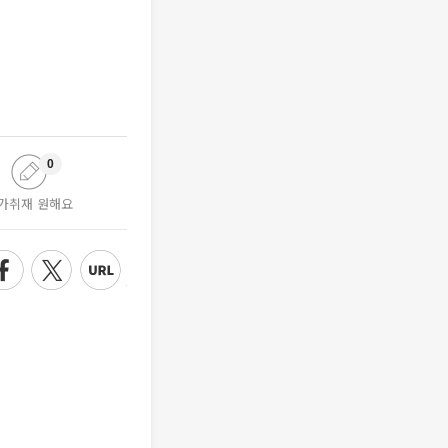
0
가취재 원해요