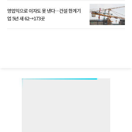
영업익으로 이자도 못 낸다…건설 한계기
업 5년 새 62→173곳