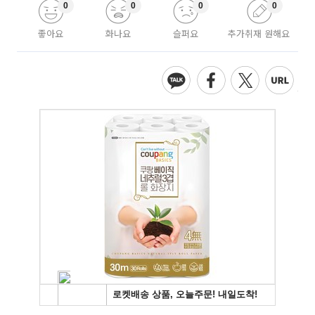
0
0
0
0
좋아요
화나요
슬퍼요
추가취재 원해요