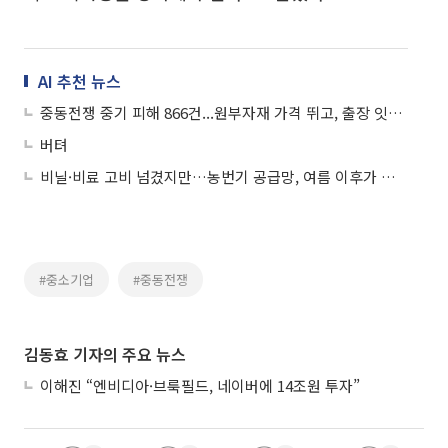
AI 추천 뉴스
중동전쟁 중기 피해 866건...원부자재 가격 뛰고, 출장 잇따라 취소
버텨
비닐·비료 고비 넘겼지만…농번기 공급망, 여름 이후가 변수
#중소기업
#중동전쟁
김동효 기자의 주요 뉴스
이해진 “엔비디아·브룩필드, 네이버에 14조원 투자”