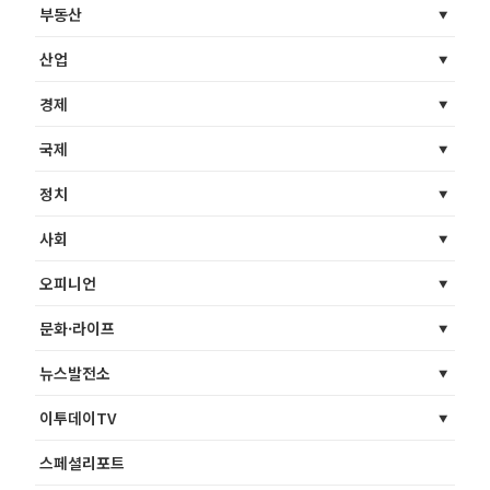
부동산
산업
경제
국제
정치
사회
오피니언
문화·라이프
뉴스발전소
이투데이TV
스페셜리포트