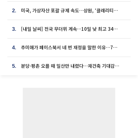
미국, 가상자산 포괄 규제 속도…상원, ‘클래리티법’ 9월 절차투표 추진
2.
[내일 날씨] 전국 무더위 계속…10일 낮 최고 34도 육박
3.
추미애가 페이스북서 네 번 재정을 말한 이유…7700억 추경 열쇠는 도의회에
4.
분당·평촌 오를 때 일산만 내렸다…재건축 기대감도 ‘무색’
5.