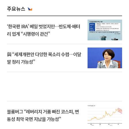
주요뉴스
‘한국판 IRA’ 베일 벗었지만…반도체·배터
리 업계 “시행령이 관건”
與 “세제개편안 다양한 목소리 수렴…이달
말 정리 가능성”
블룸버그 “레버리지 거품 빠진 코스피, 변
동성 최악 국면 지났을 가능성”