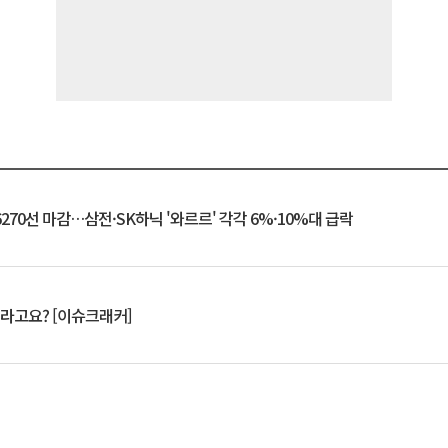
6270선 마감…삼전·SK하닉 '와르르' 각각 6%·10%대 급락
 깨라고요? [이슈크래커]