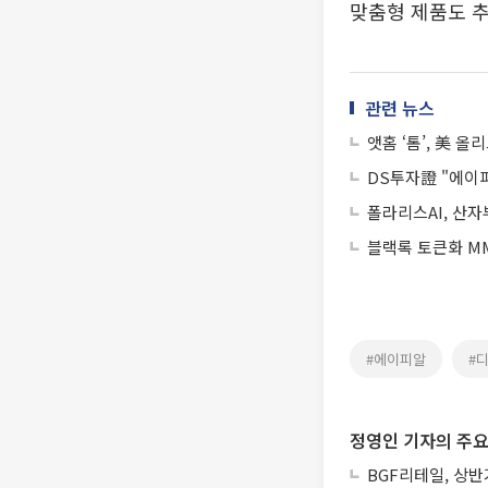
맞춤형 제품도 추
관련 뉴스
앳홈 ‘톰’, 美 
DS투자證 "에이피
폴라리스AI, 산자
블랙록 토큰화 MM
#에이피알
#
정영인 기자의 주요
BGF리테일, 상반기