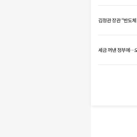
김정관 장관 “반도체
세금 꺼낸 정부에…오