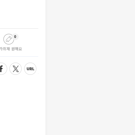
0
가취재 원해요