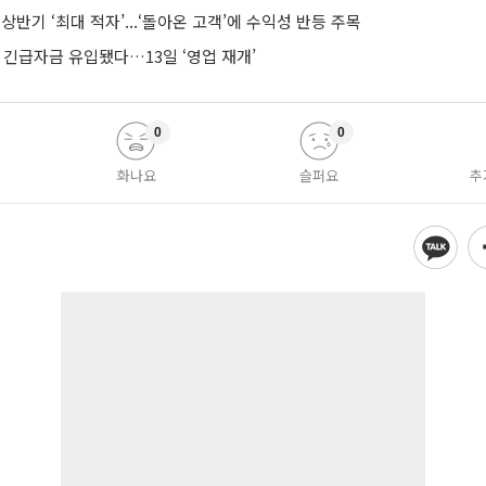
 상반기 ‘최대 적자’...‘돌아온 고객’에 수익성 반등 주목
억 긴급자금 유입됐다…13일 ‘영업 재개’
0
0
화나요
슬퍼요
추