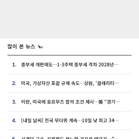
많이 본 뉴스
종부세 개편에도…1·3주택 종부세 격차 2028년부터 확대
1.
미국, 가상자산 포괄 규제 속도…상원, ‘클래리티법’ 9월 절차투표 추진
2.
이란, 미국에 호르무즈 합의 조건 제시…美 “경기 아직 안 끝나” [종합]
3.
[내일 날씨] 전국 무더위 계속…10일 낮 최고 34도 육박
4.
서경덕 교수, 김희철도 분노한 거꾸로 태극기⋯"엉터리는 아냐, 아쉬울 뿐"