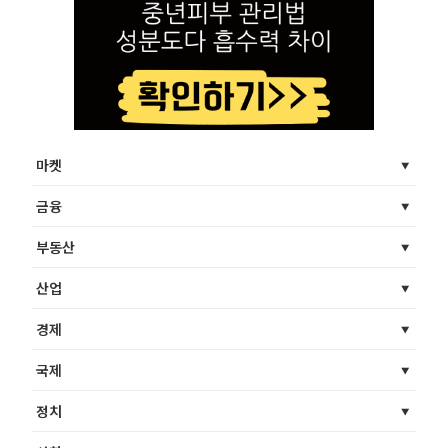
마켓
금융
부동산
산업
경제
국제
정치