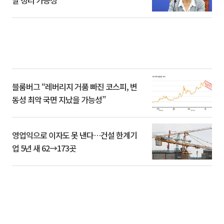
말 정리 가능성”
블룸버그 “레버리지 거품 빠진 코스피, 변
동성 최악 국면 지났을 가능성”
영업익으로 이자도 못 낸다…건설 한계기
업 5년 새 62→173곳