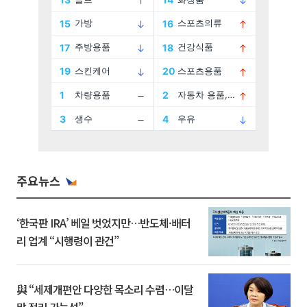
주요뉴스
‘한국판 IRA’ 베일 벗었지만…반도체·배터
리 업계 “시행령이 관건”
與 “세제개편안 다양한 목소리 수렴…이달