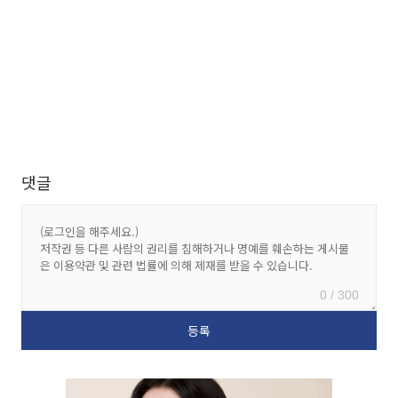
댓글
0 / 300