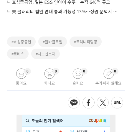
효성중공업, 일본 ESS 연이어 수주…누적 640억 규모
美 클래리티 법안 연내 통과 가능성 13%…상원 문턱서 제동
#효성중공업
#달바글로벌
#트리니티항공
#토비스
#나노신소재
0
0
0
0
좋아요
화나요
슬퍼요
추가취재 원해요