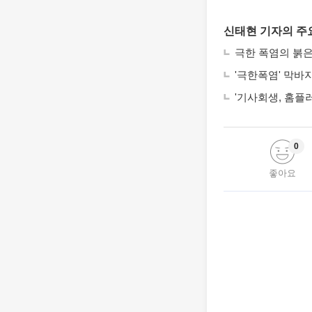
신태현 기자의 주
극한 폭염의 붉
'극한폭염' 막바
'기사회생, 홈플
0
좋아요