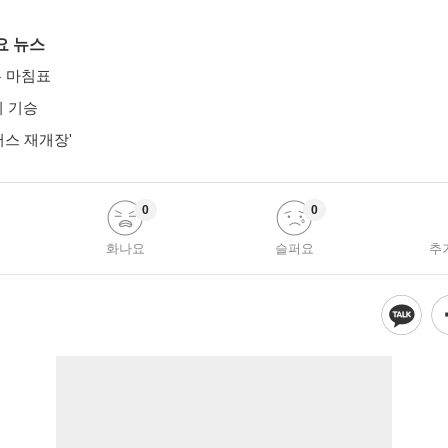
요 뉴스
은 마침표
지 기승
러스 재개장'
0
0
화나요
슬퍼요
추