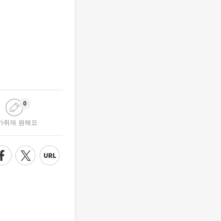
0
가취재 원해요