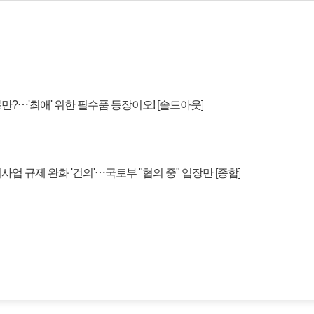
만?⋯'최애' 위한 필수품 등장이오! [솔드아웃]
사업 규제 완화 '건의'⋯국토부 "협의 중" 입장만 [종합]