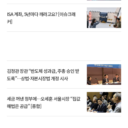
ISA 계좌, 5년마다 깨라고요? [이슈크래
커]
김정관 장관 “반도체 성과급, 주총 승인 받
도록”…상법·자본시장법 개정 시사
세금 꺼낸 정부에…오세훈 서울시장 “집값
해법은 공급” [종합]