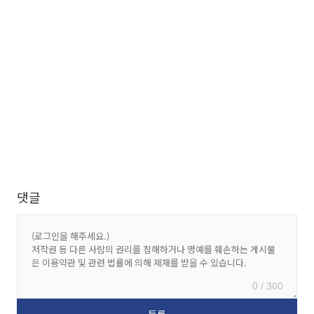
댓글
0 / 300