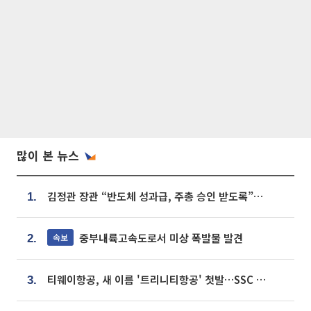
많이 본 뉴스
김정관 장관 “반도체 성과급, 주총 승인 받도록”…상법·자본시장법 개정 시사
1.
중부내륙고속도로서 미상 폭발물 발견
속보
2.
티웨이항공, 새 이름 '트리니티항공' 첫발…SSC 전략 본격화
3.