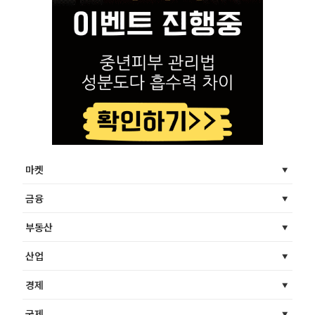
마켓
금융
부동산
산업
경제
국제