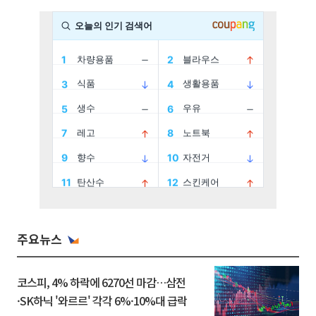
주요뉴스
코스피, 4% 하락에 6270선 마감…삼전
·SK하닉 '와르르' 각각 6%·10%대 급락