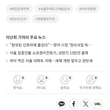
#매입임대주택
#서울주택도시개발공사
#외부위원제
#컷오프심사
#청렴옴부즈만
이난희 기자의 주요 뉴스
"완성된 인프라에 몰린다"⋯청약 시장 '정비사업 독주' 42배 격차
서울 집합건물 소유권이전등기, 상반기 13만건 돌파
바닥 찍은 서울 아파트 거래⋯세제 개편 앞두고 관망세
0
0
0
0
좋아요
화나요
슬퍼요
추가취재 원해요