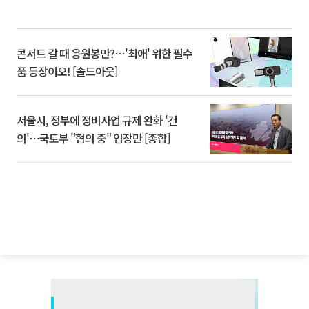
콘서트 갈 때 응원봉만?⋯'최애' 위한 필수
품 등장이오! [솔드아웃]
서울시, 정부에 정비사업 규제 완화 '건
의'⋯국토부 "협의 중" 입장만 [종합]