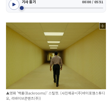
기사 듣기
00:00 / 05:51
▲영화 '백룸(Backrooms)' 스틸컷. (사진제공=(주)바이포엠스튜디
오, 리바이브콘텐츠(주))