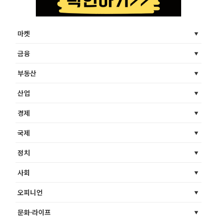
마켓
금융
부동산
산업
경제
국제
정치
사회
오피니언
문화·라이프