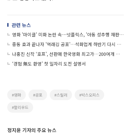
관련 뉴스
영화 '마이클' 미화 논란 속⋯넷플릭스, '아동 성추행 재판' 다큐 공개
중동 효과 끝나자 '역래깅 공포'…석화업계 하반기 다시 적자 위기
나홍진 신작 ‘호프’, 선판매 한국영화 최고가…200여개 국가·권역 배급
‘경험 無도 환영’ 첫 일자리 도전 설명서
#영화
#공포
#스릴러
#박스오피스
#할리우드
정지윤 기자의 주요 뉴스