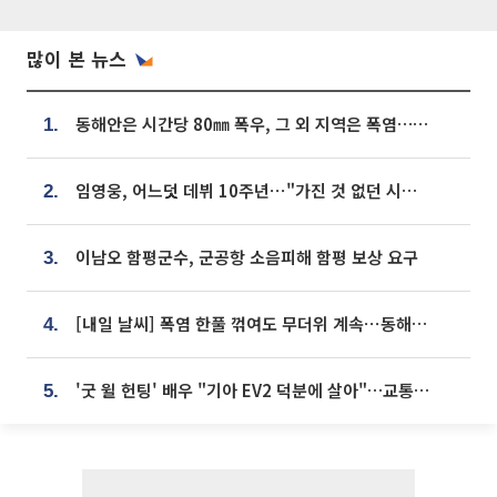
많이 본 뉴스
동해안은 시간당 80㎜ 폭우, 그 외 지역은 폭염…‘극과 극 날씨’
1.
임영웅, 어느덧 데뷔 10주년⋯"가진 것 없던 시절, 내 앞엔 20명의 팬뿐"
2.
이남오 함평군수, 군공항 소음피해 함평 보상 요구
3.
[내일 날씨] 폭염 한풀 꺾여도 무더위 계속⋯동해안 이틀 연속 비
4.
'굿 윌 헌팅' 배우 "기아 EV2 덕분에 살아"…교통사고 후 안전성 극찬
5.