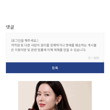
댓글
0 / 300