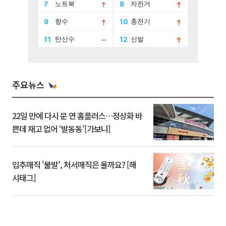
주요뉴스
22일 만에 다시 문 연 홈플러스…정상화 바
쁜데 재고 없어 ‘발동동’[가보니]
입추매직 '불발', 처서매직은 올까요? [해
시태그]