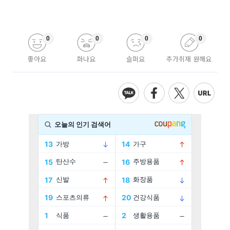
0
0
0
0
좋아요
화나요
슬퍼요
추가취재 원해요