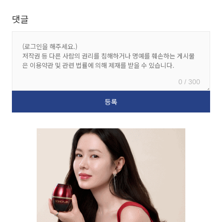
댓글
0 / 300