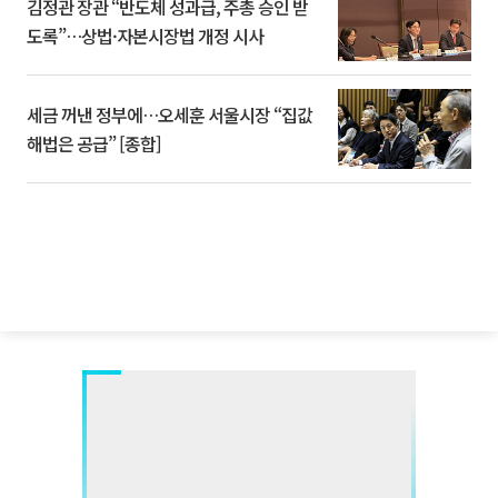
김정관 장관 “반도체 성과급, 주총 승인 받
도록”…상법·자본시장법 개정 시사
세금 꺼낸 정부에…오세훈 서울시장 “집값
해법은 공급” [종합]