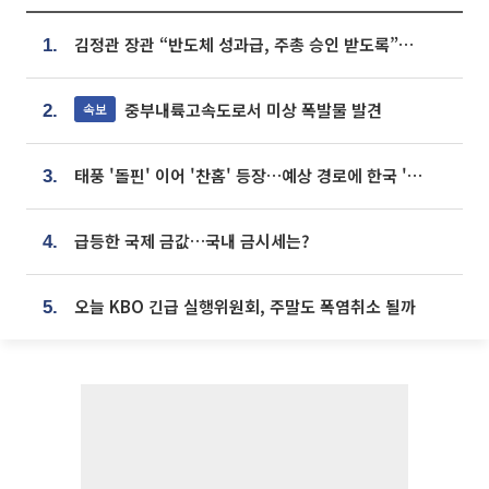
김정관 장관 “반도체 성과급, 주총 승인 받도록”…상법·자본시장법 개정 시사
1.
중부내륙고속도로서 미상 폭발물 발견
속보
2.
태풍 '돌핀' 이어 '찬홈' 등장…예상 경로에 한국 '한숨'
3.
급등한 국제 금값…국내 금시세는?
4.
오늘 KBO 긴급 실행위원회, 주말도 폭염취소 될까
5.