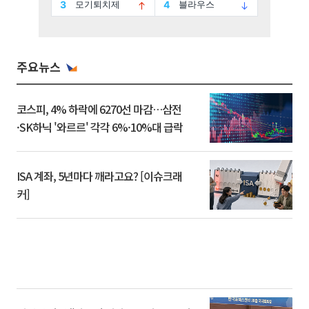
주요뉴스
코스피, 4% 하락에 6270선 마감…삼전
·SK하닉 '와르르' 각각 6%·10%대 급락
ISA 계좌, 5년마다 깨라고요? [이슈크래
커]