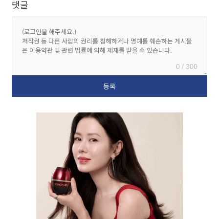
댓글
0 / 300