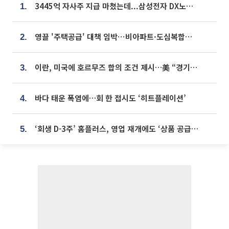
3445억 자사주 지급 마쳤는데...삼성전자 DX노조, 뒤늦은 '떼쓰기 집회'
1.
영끌 '주택공급' 대책 임박⋯비아파트·도심복합까지 총동원
2.
이란, 미국에 호르무즈 합의 조건 제시…美 “경기 아직 안 끝나” [종합]
3.
바다 태운 폭염에…회 한 접시도 ‘히트플레이션’
4.
‘회생 D-3주’ 홈플러스, 영업 재개에도 ‘상품 공급망’ 복구가 생존 관건
5.