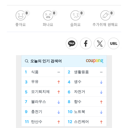
0
0
0
0
좋아요
화나요
슬퍼요
추가취재 원해요