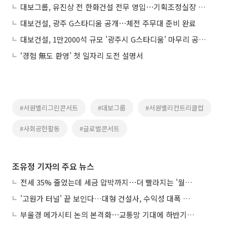
대보그룹, 유진상 전 한화건설 전무 영입⋯기획조정실장 부사장 선임
대보건설, 광주 G스타디움 공개⋯체전 주무대 준비 완료
대보건설, 1만2000석 규모 '광주시 G스타디움' 마무리 공사 박차
‘경험 無도 환영’ 첫 일자리 도전 설명서
#서원밸리그린콘서트
#대보그룹
#서원밸리컨트리클럽
#사회공헌활동
#글로벌콘서트
조유정 기자의 주요 뉴스
전세 35% 줄었는데 세금 압박까지⋯더 빨라지는 '월세화'
'고원가 터널' 끝 보인다…대형 건설사, 수익성 대폭 개선
부울경 메가시티 논의 본격화⋯교통망 기대에 하반기 분양시장 '주목'