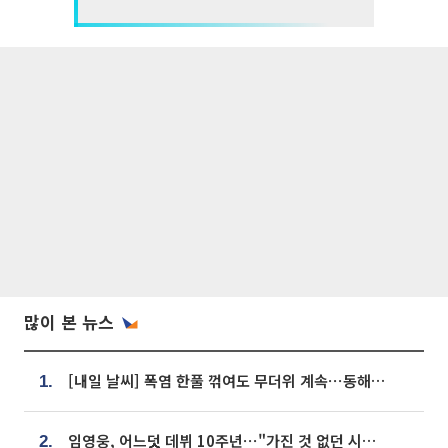
많이 본 뉴스
[내일 날씨] 폭염 한풀 꺾여도 무더위 계속⋯동해안 이틀 연속 비
1.
임영웅, 어느덧 데뷔 10주년⋯"가진 것 없던 시절, 내 앞엔 20명의 팬뿐"
2.