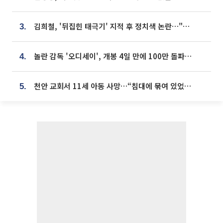
김희철, '뒤집힌 태극기' 지적 후 정치색 논란…"좌우 떠나 우리나라 국기"
3.
놀란 감독 '오디세이', 개봉 4일 만에 100만 돌파⋯'왕사남' 보다 빠르다
4.
천안 교회서 11세 아동 사망…“침대에 묶여 있었다” 진술 확보
5.