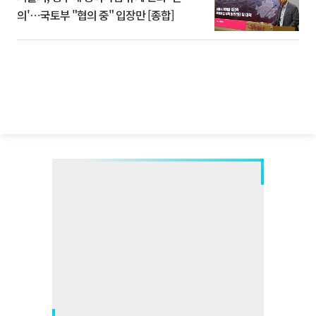
의'⋯국토부 "협의 중" 입장만 [종합]