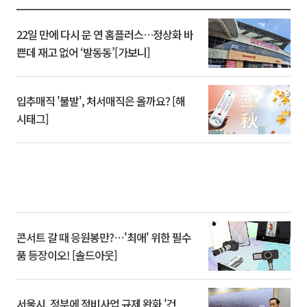
22일 만에 다시 문 연 홈플러스…정상화 바
쁜데 재고 없어 ‘발동동’[가보니]
입추매직 '불발', 처서매직은 올까요? [해
시태그]
콘서트 갈 때 응원봉만?⋯'최애' 위한 필수
품 등장이오! [솔드아웃]
서울시, 정부에 정비사업 규제 완화 '건