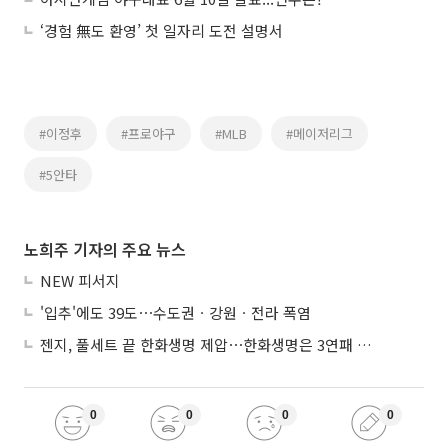
‘경험 無도 환영’ 첫 일자리 도전 설명서
#이정후
#프로야구
#MLB
#메이저리그
#5안타
노희주 기자의 주요 뉴스
NEW 피서지
'입추'에도 39도⋯수도권ㆍ강원ㆍ전라 폭염
젠지, 풀세트 끝 한화생명 제압⋯한화생명은 3연패 수렁
0
0
0
0