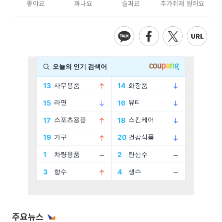
좋아요
화나요
슬퍼요
추가취재 원해요
주요뉴스