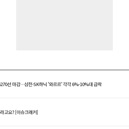
6270선 마감…삼전·SK하닉 '와르르' 각각 6%·10%대 급락
 깨라고요? [이슈크래커]