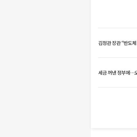
김정관 장관 “반도체
세금 꺼낸 정부에…오