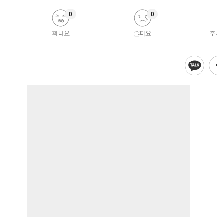
0
0
화나요
슬퍼요
추