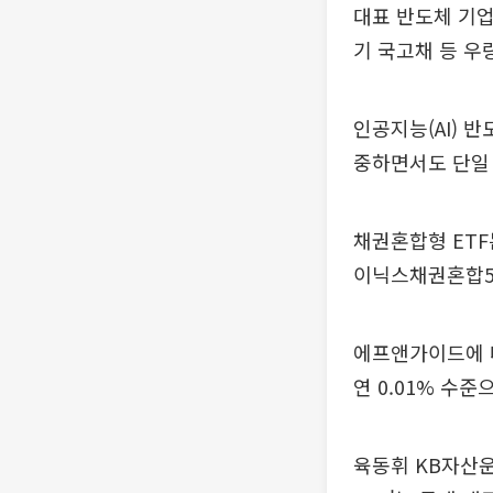
대표 반도체 기업
기 국고채 등 우
인공지능(AI) 
중하면서도 단일 
채권혼합형 ETF
이닉스채권혼합50
에프앤가이드에 따
연 0.01% 수
육동휘 KB자산운