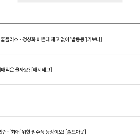
연 홈플러스…정상화 바쁜데 재고 없어 ‘발동동’[가보니]
서매직은 올까요? [해시태그]
?⋯'최애' 위한 필수품 등장이오! [솔드아웃]