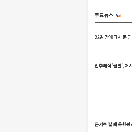
주요뉴스
22일 만에 다시 문 
입추매직 '불발', 처
콘서트 갈 때 응원봉만