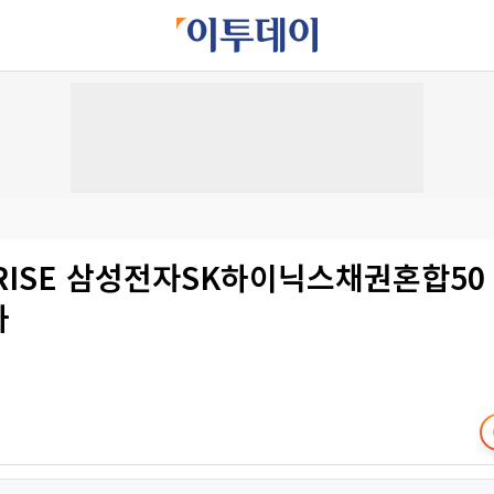
'RISE 삼성전자SK하이닉스채권혼합50 
파