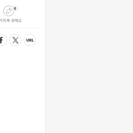
0
가취재 원해요