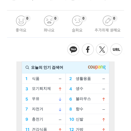
0
0
0
0
좋아요
화나요
슬퍼요
추가취재 원해요