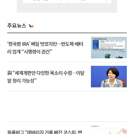
주요뉴스
‘한국판 IRA’ 베일 벗었지만…반도체·배터
리 업계 “시행령이 관건”
與 “세제개편안 다양한 목소리 수렴…이달
말 정리 가능성”
블룸버그 “레버리지 거품 빠진 코스피, 변