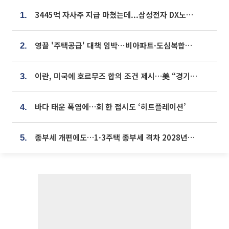
3445억 자사주 지급 마쳤는데...삼성전자 DX노조, 뒤늦은 '떼쓰기 집회'
1.
영끌 '주택공급' 대책 임박⋯비아파트·도심복합까지 총동원
2.
이란, 미국에 호르무즈 합의 조건 제시…美 “경기 아직 안 끝나” [종합]
3.
바다 태운 폭염에…회 한 접시도 ‘히트플레이션’
4.
종부세 개편에도…1·3주택 종부세 격차 2028년부터 확대
5.