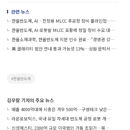
관련 뉴스
한울반도체, AIㆍ전장용 MLCC 후공정 장비 풀라인업…본업 회복 등 기업가치 제고 추진
한울반도체, AI·로봇발 MLCC 호황에 정밀 장비 수요 대응…사업 다각화 속도
한울소재과학, 한울반도체 지분 인수 완료…“경영권 강화ㆍ오버행 해소”
美 클래리티 법안 연내 통과 가능성 13%…상원 문턱서 제동
#한울반도체
김우람 기자의 주요 뉴스
매출 4000억대에 시총은 겨우 500억…구영테크 낮은 몸값에 저가 승계 마무리
라온로보틱스, 국내 유일 차세대 반도체 공정 로봇 개발 ‘고객사 테스트 진행’
신성에스티, 2300억 규모 미국법인 가동 초읽기…북미 ESS 공략 본격화