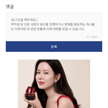
댓글
0 / 300