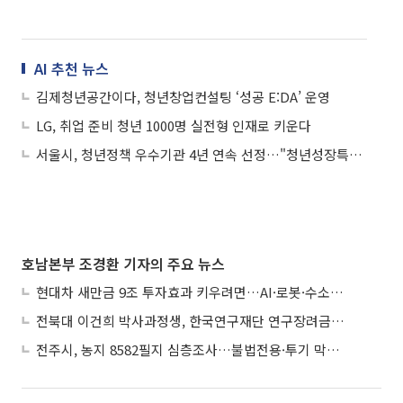
AI 추천 뉴스
김제청년공간이다, 청년창업컨설팅 ‘성공 E:DA’ 운영
LG, 취업 준비 청년 1000명 실전형 인재로 키운다
서울시, 청년정책 우수기관 4년 연속 선정…"청년성장특별시 재확인"
호남본부 조경환 기자의 주요 뉴스
현대차 새만금 9조 투자효과 키우려면…AI·로봇·수소 공공기관 집적화 시급
전북대 이건희 박사과정생, 한국연구재단 연구장려금 선정
전주시, 농지 8582필지 심층조사…불법전용·투기 막는다