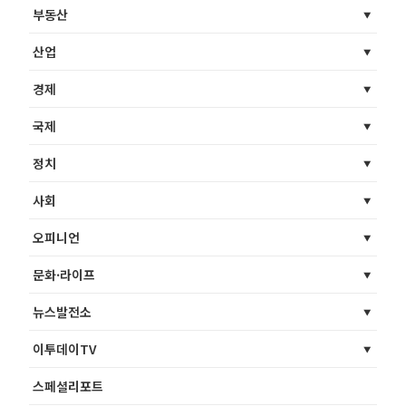
부동산
산업
경제
국제
정치
사회
오피니언
문화·라이프
뉴스발전소
이투데이TV
스페셜리포트