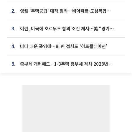
영끌 '주택공급' 대책 임박⋯비아파트·도심복합까지 총동원
2.
이란, 미국에 호르무즈 합의 조건 제시…美 “경기 아직 안 끝나” [종합]
3.
바다 태운 폭염에…회 한 접시도 ‘히트플레이션’
4.
종부세 개편에도…1·3주택 종부세 격차 2028년부터 확대
5.