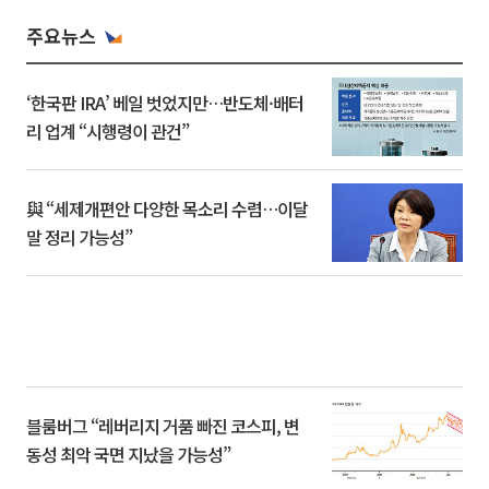
주요뉴스
‘한국판 IRA’ 베일 벗었지만…반도체·배터
리 업계 “시행령이 관건”
與 “세제개편안 다양한 목소리 수렴…이달
말 정리 가능성”
블룸버그 “레버리지 거품 빠진 코스피, 변
동성 최악 국면 지났을 가능성”