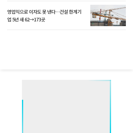
영업익으로 이자도 못 낸다…건설 한계기
업 5년 새 62→173곳