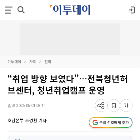
이투데이
사회
전국
“취업 방향 보였다”…전북청년허
브센터, 청년취업캠프 운영
입력 2026-06-01 08:14
호남본부 조경환 기자
구글 선호매체 추가