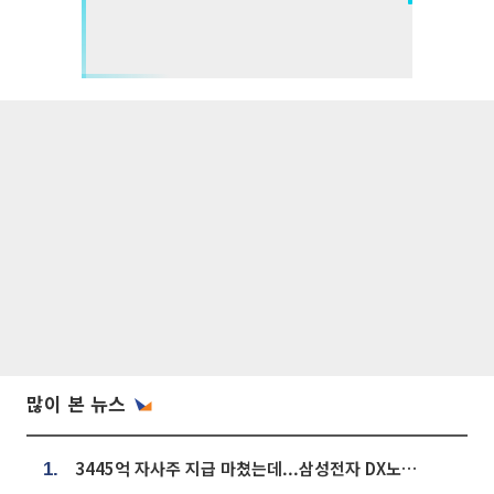
많이 본 뉴스
3445억 자사주 지급 마쳤는데...삼성전자 DX노조, 뒤늦은 '떼쓰기 집회'
1.