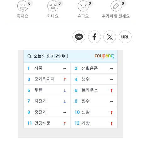
0
0
0
0
좋아요
화나요
슬퍼요
추가취재 원해요