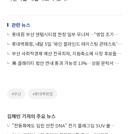
관련 뉴스
롯데百 부산 센텀시티점 천장 일부 무너져…“영업 조기종료·복구작업 중”
롯데백화점, 내달 5일 ‘와인 블라인드 테이스팅 콘테스트’ 연다
부산 사회적경제 예산 전국최저, 지원축소에 시장 후보들 예산 확대 공약 경쟁
美 클래리티 법안 연내 통과 가능성 13%…상원 문턱서 제동
#부산
#롯데백화점
김채빈 기자의 주요 뉴스
"전동화에도 입힌 안전 DNA" 전기 플래그십 SUV 볼보 'EX90'