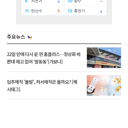
주요뉴스
22일 만에 다시 문 연 홈플러스…정상화 바
쁜데 재고 없어 ‘발동동’[가보니]
입추매직 '불발', 처서매직은 올까요? [해
시태그]