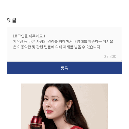
댓글
0 / 300