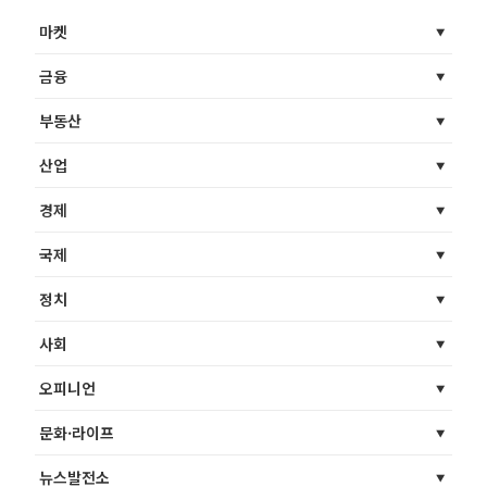
마켓
금융
부동산
산업
경제
국제
정치
사회
오피니언
문화·라이프
뉴스발전소