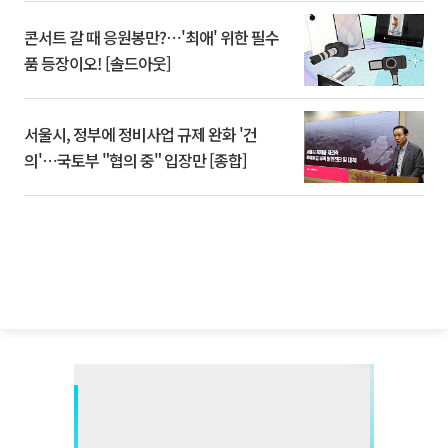
콘서트 갈 때 응원봉만?⋯'최애' 위한 필수
품 등장이오! [솔드아웃]
서울시, 정부에 정비사업 규제 완화 '건
의'⋯국토부 "협의 중" 입장만 [종합]