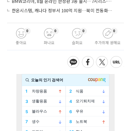
BMW코리아, 8월 온라인 한정판 3종 출시…7시리즈·X7·M340i 투어링
한온시스템, 캐나다 정부서 100억 지원…북미 전동화 시장 가속
0
0
0
0
좋아요
화나요
슬퍼요
추가취재 원해요