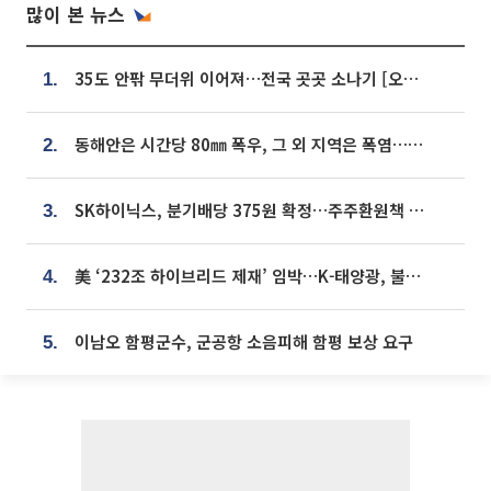
많이 본 뉴스
35도 안팎 무더위 이어져…전국 곳곳 소나기 [오늘 날씨]
1.
동해안은 시간당 80㎜ 폭우, 그 외 지역은 폭염…‘극과 극 날씨’
2.
SK하이닉스, 분기배당 375원 확정…주주환원책 9월로 앞당겨 발표
3.
美 ‘232조 하이브리드 제재’ 임박…K-태양광, 불확실성 털고 날개 다나
4.
이남오 함평군수, 군공항 소음피해 함평 보상 요구
5.