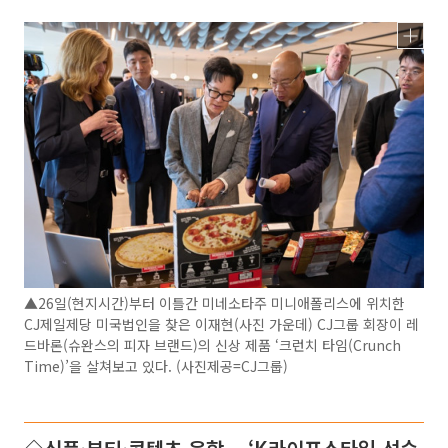
▲26일(현지시간)부터 이틀간 미네소타주 미니애폴리스에 위치한
CJ제일제당 미국법인을 찾은 이재현(사진 가운데) CJ그룹 회장이 레
드바론(슈완스의 피자 브랜드)의 신상 제품 ‘크런치 타임(Crunch
Time)’을 살쳐보고 있다. (사진제공=CJ그룹)