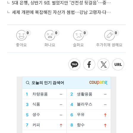
5대 은행, 상반기 9조 벌었지만 ‘건전성 뒷걸음’⋯중기대출 문턱 높아지나
세제 개편에 복잡해진 자산가 셈법⋯강남 고령자·다주택자 ‘자산재편 고심’
0
0
0
0
좋아요
화나요
슬퍼요
추가취재 원해요