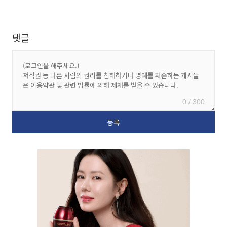
댓글
0 / 300