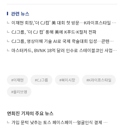
관련 뉴스
이재현 회장,‘더 CJ컵’ 美 대회 첫 방문…K라이프스타일 글로벌 확장 진두지휘
CJ그룹, ‘더 CJ 컵’ 통해 美에 K푸드·K컬처 전파
CJ그룹, 영상이해 기술 AI로 국제 학술대회 입성…콘텐츠 제작 혁신 기대
마스터카드, BVNK 18억 달러 인수로 스테이블코인 사업 본격 확장
#이재현
#CJ그룹
#북미시장
#K라이프스타일
#올리브영
연희진 기자의 주요 뉴스
가입 문턱 낮추는 토스 페이스페이⋯얼굴인식 결제 확산 속도낸다