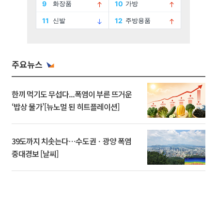
주요뉴스
한끼 먹기도 무섭다...폭염이 부른 뜨거운
‘밥상 물가’[뉴노멀 된 히트플레이션]
39도까지 치솟는다⋯수도권ㆍ광양 폭염
중대경보 [날씨]