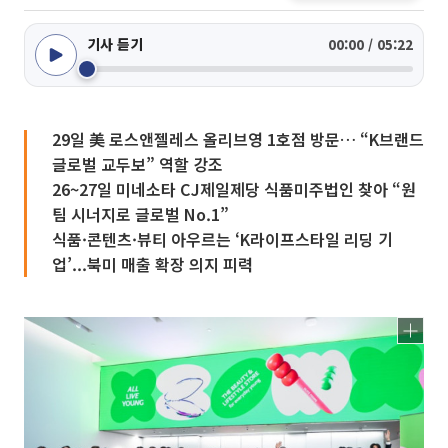
기사 듣기
00:00 / 05:22
29일 美 로스앤젤레스 올리브영 1호점 방문… “K브랜드
글로벌 교두보” 역할 강조
26~27일 미네소타 CJ제일제당 식품미주법인 찾아 “원
팀 시너지로 글로벌 No.1”
식품·콘텐츠·뷰티 아우르는 ‘K라이프스타일 리딩 기
업’...북미 매출 확장 의지 피력