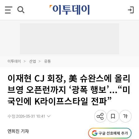
이투데이
산업
유통
이재현 CJ 회장, 美 슈완스에 올리
브영 오픈런까지 ‘광폭 행보’...“미
국인에 K라이프스타일 전파”
수정 2026-05-31 10:41
연희진 기자
구글 선호매체 추가