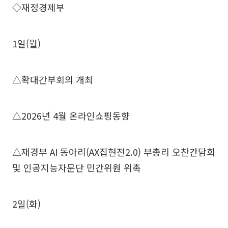
◇재정경제부
1일(월)
△확대간부회의 개최
△2026년 4월 온라인쇼핑동향
△재경부 AI 동아리(AX집현전2.0) 부총리 오찬간담회
및 인공지능자문단 민간위원 위촉
2일(화)