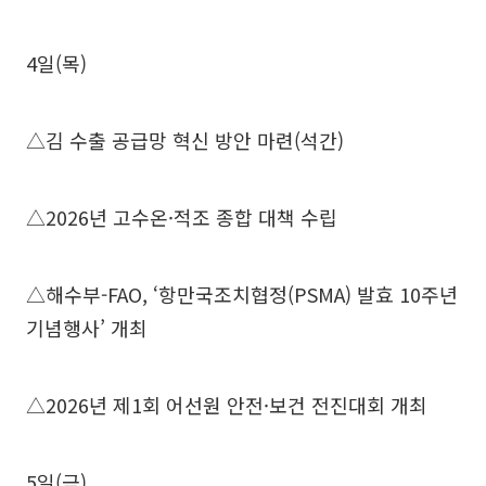
4일(목)
△김 수출 공급망 혁신 방안 마련(석간)
△2026년 고수온·적조 종합 대책 수립
△해수부-FAO, ‘항만국조치협정(PSMA) 발효 10주년
기념행사’ 개최
△2026년 제1회 어선원 안전·보건 전진대회 개최
5일(금)