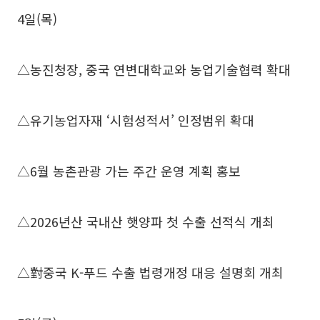
4일(목)
△농진청장, 중국 연변대학교와 농업기술협력 확대
△유기농업자재 ‘시험성적서’ 인정범위 확대
△6월 농촌관광 가는 주간 운영 계획 홍보
△2026년산 국내산 햇양파 첫 수출 선적식 개최
△對중국 K-푸드 수출 법령개정 대응 설명회 개최