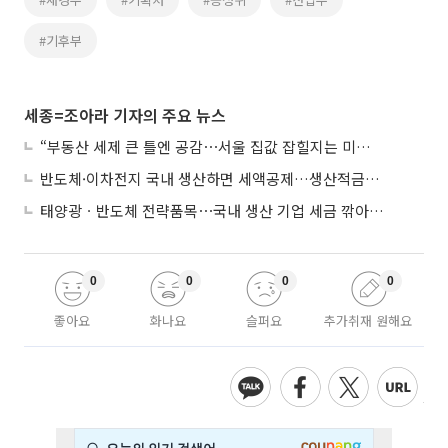
#기후부
세종=조아라 기자의 주요 뉴스
“부동산 세제 큰 틀엔 공감⋯서울 집값 잡힐지는 미지수”
반도체·이차전지 국내 생산하면 세액공제…생산적금융 ISA 신설
태양광ㆍ반도체 전략품목⋯국내 생산 기업 세금 깎아준다
0
0
0
0
좋아요
화나요
슬퍼요
추가취재 원해요