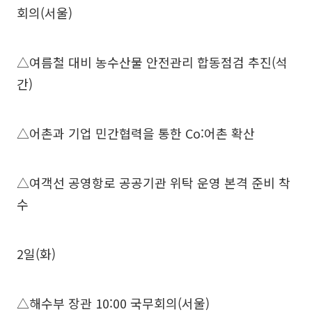
회의(서울)
△여름철 대비 농수산물 안전관리 합동점검 추진(석
간)
△어촌과 기업 민간협력을 통한 Co:어촌 확산
△여객선 공영항로 공공기관 위탁 운영 본격 준비 착
수
2일(화)
△해수부 장관 10:00 국무회의(서울)