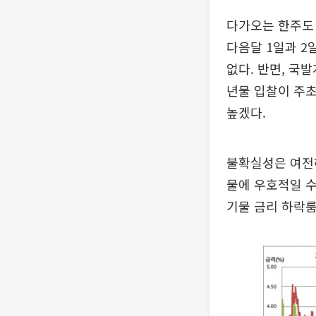
다가오는 한주도 
다음달 1일과 2
없다. 반면, 국
년물 입찰이 주초
높겠다.
불확실성은 여전하
물에 우호적일 
기물 금리 하락룸