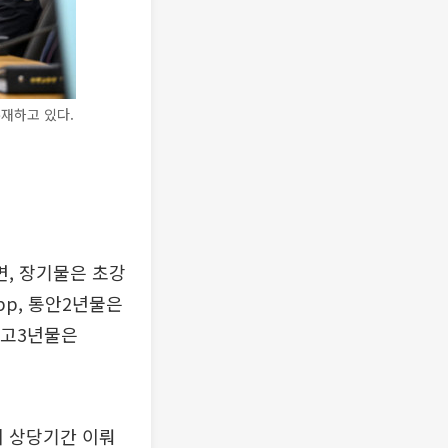
재하고 있다.
면, 장기물은 초강
bp, 통안2년물은
 국고3년물은
 상당기간 이뤄