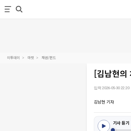
이투데이
마켓
채권/펀드
[김남현의
입력 2026-05-30 22:20
김남현 기자
기사 듣기