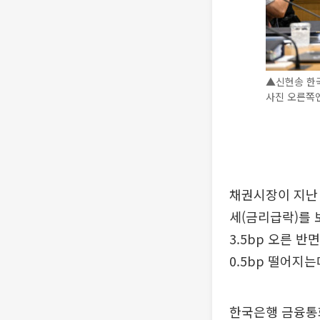
▲신현송 한
사진 오른쪽
채권시장이 지난 
세(금리급락)를 보
3.5bp 오른 반
0.5bp 떨어지는
한국은행 금융