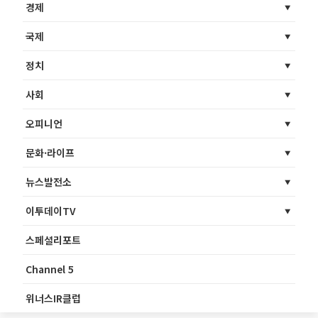
경제
국제
정치
사회
오피니언
문화·라이프
뉴스발전소
이투데이TV
스페셜리포트
Channel 5
위너스IR클럽