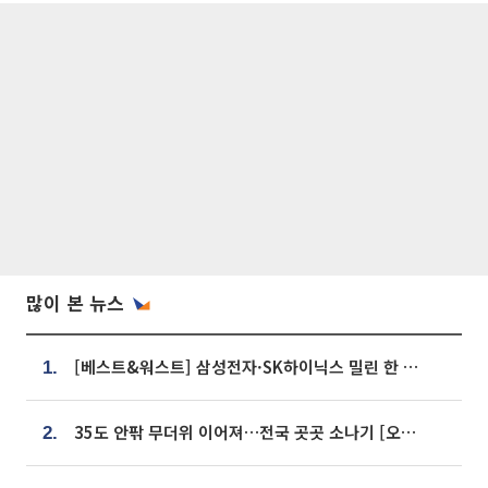
많이 본 뉴스
[베스트&워스트] 삼성전자·SK하이닉스 밀린 한 주…상상인증권은 85% 급등
1.
35도 안팎 무더위 이어져…전국 곳곳 소나기 [오늘 날씨]
2.