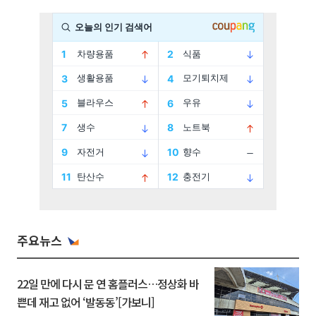
주요뉴스
22일 만에 다시 문 연 홈플러스…정상화 바
쁜데 재고 없어 ‘발동동’[가보니]