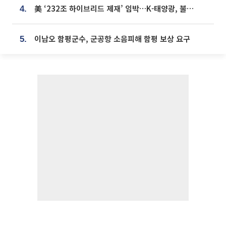
美 ‘232조 하이브리드 제재’ 임박…K-태양광, 불확실성 털고 날개 다나
4.
이남오 함평군수, 군공항 소음피해 함평 보상 요구
5.