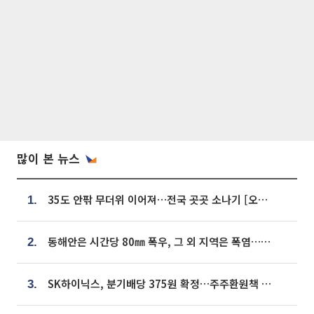
많이 본 뉴스
35도 안팎 무더위 이어져…전국 곳곳 소나기 [오늘 날씨]
1.
동해안은 시간당 80㎜ 폭우, 그 외 지역은 폭염…‘극과 극 날씨’
2.
SK하이닉스, 분기배당 375원 확정…주주환원책 9월로 앞당겨 발표
3.