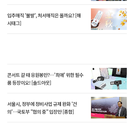
입추매직 '불발', 처서매직은 올까요? [해
시태그]
콘서트 갈 때 응원봉만?⋯'최애' 위한 필수
품 등장이오! [솔드아웃]
서울시, 정부에 정비사업 규제 완화 '건
의'⋯국토부 "협의 중" 입장만 [종합]