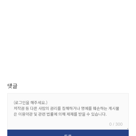
댓글
0 / 300