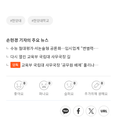
#한양대
#한양대학교
손현경 기자의 주요 뉴스
수능 절대평가·서논술형 공론화⋯입시업계 “변별력·사교육 대책 먼저”
다시 열린 교육부 국립대 사무국장 길
교육부 국립대 사무국장 ‘공무원 배제’ 풀리나…응시자격 다시 열렸다
단독
0
0
0
0
좋아요
화나요
슬퍼요
추가취재 원해요