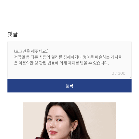
댓글
0 / 300