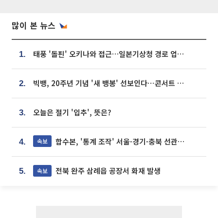
많이 본 뉴스
태풍 '돌핀' 오키나와 접근…일본기상청 경로 업데이트
1.
빅뱅, 20주년 기념 '새 뱅봉' 선보인다⋯콘서트 앞두고 팝업 개최
2.
오늘은 절기 '입추', 뜻은?
3.
합수본, '통계 조작' 서울·경기·충북 선관위 등 추가 압수수색
속보
4.
전북 완주 삼례읍 공장서 화재 발생
속보
5.