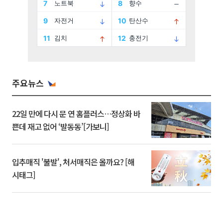
주요뉴스
22일 만에 다시 문 연 홈플러스…정상화 바
쁜데 재고 없어 ‘발동동’[가보니]
입추매직 '불발', 처서매직은 올까요? [해
시태그]