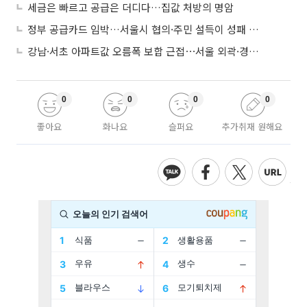
세금은 빠르고 공급은 더디다…집값 처방의 명암
정부 공급카드 임박…서울시 협의·주민 설득이 성패 가른다
강남·서초 아파트값 오름폭 보합 근접⋯서울 외곽·경기 남부 중심 매수세
0
0
0
0
좋아요
화나요
슬퍼요
추가취재 원해요