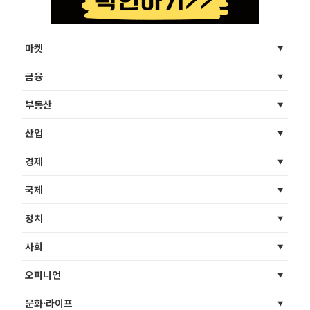
마켓
금융
부동산
산업
경제
국제
정치
사회
오피니언
문화·라이프