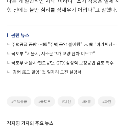
다는 게 일반적인 시각"이라며 "조기 착공은 실제 시
행 전에는 불안 심리를 잠재우기 어렵다"고 말했다.
관련 뉴스
주택공급 공방 ⋯鄭 “주택 공약 불이행” vs 吳 “아기씨당 의혹 답변해야”
국토부 “서울시, 서소문고가 교량 단차 미보고”
국토부·서울시·철도공단, GTX 삼성역 보강공법 검토 착수
‘경험 無도 환영’ 첫 일자리 도전 설명서
#주택공급
#국토부
#용산
#태릉
#과천
김지영 기자의 주요 뉴스