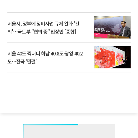
서울시, 정부에 정비사업 규제 완화 '건
의'⋯국토부 "협의 중" 입장만 [종합]
서울 40도 찍더니 하남 40.8도·광양 40.2
도…전국 '펄펄'