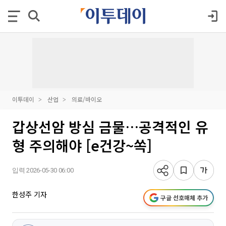
이투데이
산업
의료/바이오
갑상선암 방심 금물…공격적인 유
형 주의해야 [e건강~쏙]
입력 2026-05-30 06:00
한성주 기자
구글 선호매체 추가