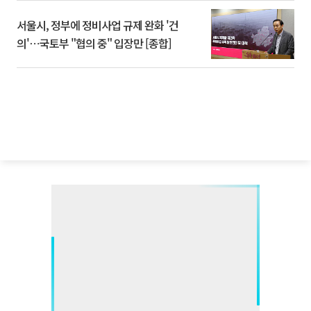
서울시, 정부에 정비사업 규제 완화 '건
의'⋯국토부 "협의 중" 입장만 [종합]