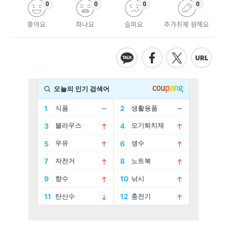
0
0
0
0
좋아요
화나요
슬퍼요
추가취재 원해요