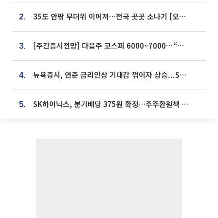
35도 안팎 무더위 이어져…전국 곳곳 소나기 [오늘 날씨]
2.
[주간증시전망] 다음주 코스피 6000~7000⋯“外人 수급은 정책이 변수”
3.
뉴욕증시, 연준 금리인상 기대감 꺾이자 상승...S&P500 사상 최고치 [종합]
4.
SK하이닉스, 분기배당 375원 확정…주주환원책 9월로 앞당겨 발표
5.