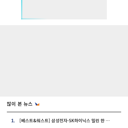
많이 본 뉴스
[베스트&워스트] 삼성전자·SK하이닉스 밀린 한 주…상상인증권은 85% 급등
1.