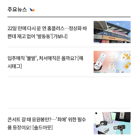
주요뉴스
22일 만에 다시 문 연 홈플러스…정상화 바
쁜데 재고 없어 ‘발동동’[가보니]
입추매직 '불발', 처서매직은 올까요? [해
시태그]
콘서트 갈 때 응원봉만?⋯'최애' 위한 필수
품 등장이오! [솔드아웃]