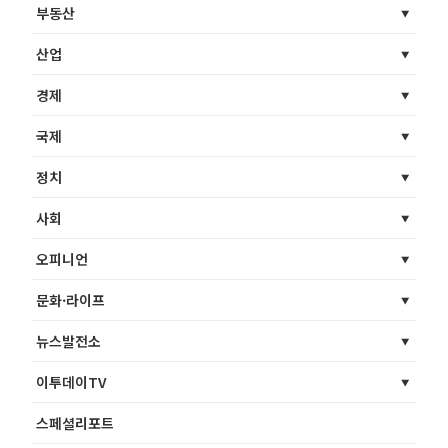
부동산
산업
경제
국제
정치
사회
오피니언
문화·라이프
뉴스발전소
이투데이TV
스페셜리포트