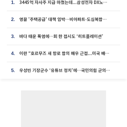
3445억 자사주 지급 마쳤는데...삼성전자 DX노조, 뒤늦은 '떼쓰기 집회'
1.
영끌 '주택공급' 대책 임박⋯비아파트·도심복합까지 총동원
2.
바다 태운 폭염에…회 한 접시도 ‘히트플레이션’
3.
이란 “호르무즈 새 항로 합의 매우 근접...미국 배상 먼저”
4.
우성빈 기장군수 ‘유튜브 정치’에…국민의힘 군의원들 집단 반발
5.