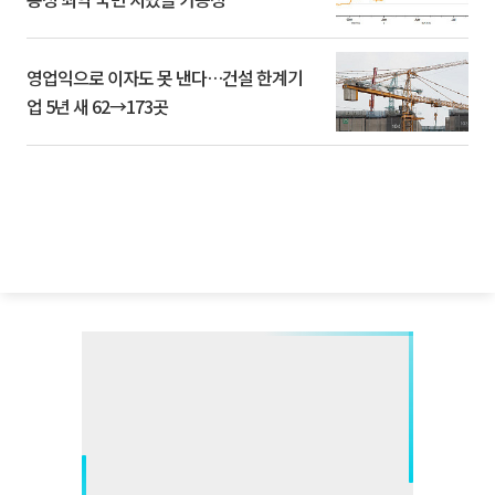
영업익으로 이자도 못 낸다…건설 한계기
업 5년 새 62→173곳