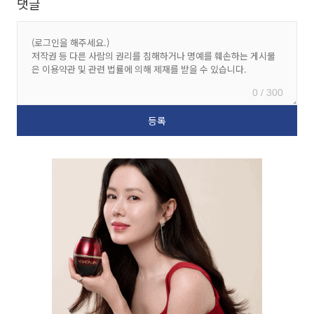
댓글
0 / 300