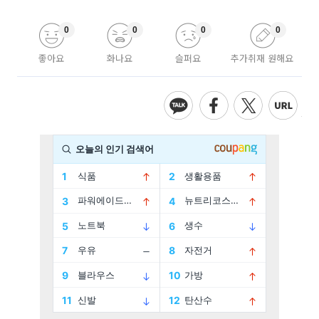
0
0
0
0
좋아요
화나요
슬퍼요
추가취재 원해요