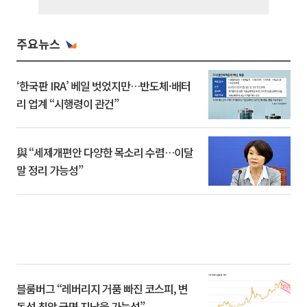
주요뉴스
‘한국판 IRA’ 베일 벗었지만…반도체·배터
리 업계 “시행령이 관건”
與 “세제개편안 다양한 목소리 수렴…이달
말 정리 가능성”
블룸버그 “레버리지 거품 빠진 코스피, 변
동성 최악 국면 지났을 가능성”