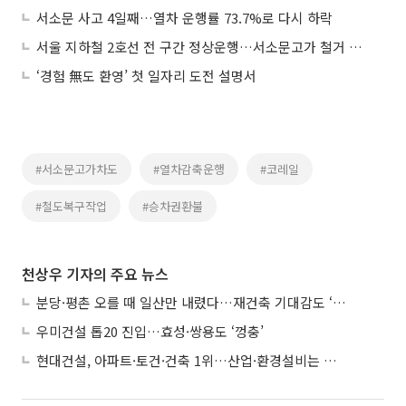
서소문 사고 4일째…열차 운행률 73.7%로 다시 하락
서울 지하철 2호선 전 구간 정상운행…서소문고가 철거 안전 점검 완료
‘경험 無도 환영’ 첫 일자리 도전 설명서
#서소문고가차도
#열차감축운행
#코레일
#철도복구작업
#승차권환불
천상우 기자의 주요 뉴스
분당·평촌 오를 때 일산만 내렸다…재건축 기대감도 ‘무색’
우미건설 톱20 진입…효성·쌍용도 ‘껑충’
현대건설, 아파트·토건·건축 1위…산업·환경설비는 삼성E&A