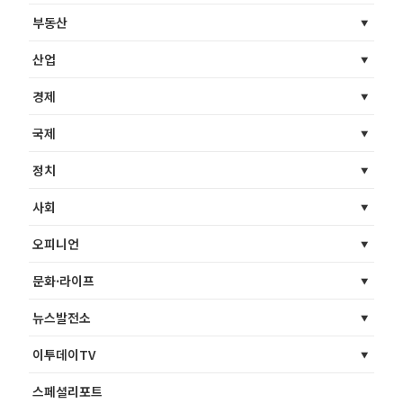
부동산
산업
경제
국제
정치
사회
오피니언
문화·라이프
뉴스발전소
이투데이TV
스페셜리포트