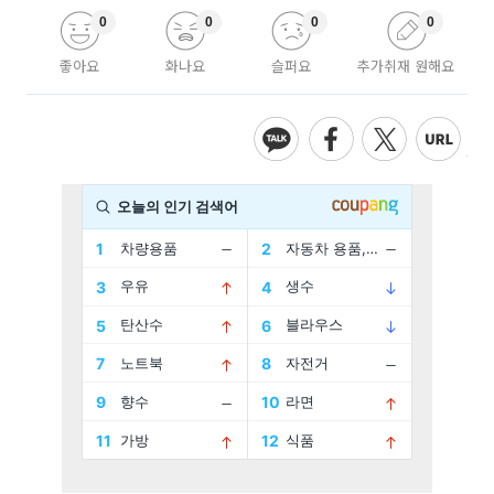
0
0
0
0
좋아요
화나요
슬퍼요
추가취재 원해요