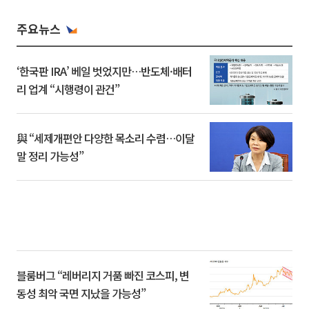
주요뉴스
‘한국판 IRA’ 베일 벗었지만…반도체·배터
리 업계 “시행령이 관건”
與 “세제개편안 다양한 목소리 수렴…이달
말 정리 가능성”
블룸버그 “레버리지 거품 빠진 코스피, 변
동성 최악 국면 지났을 가능성”