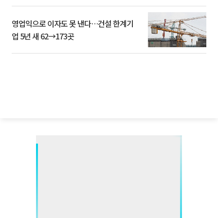
영업익으로 이자도 못 낸다…건설 한계기
업 5년 새 62→173곳