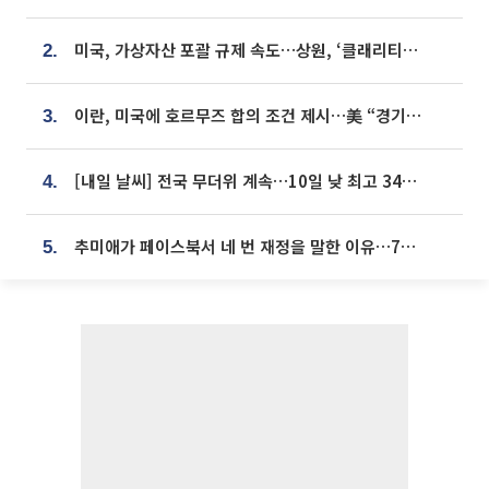
미국, 가상자산 포괄 규제 속도…상원, ‘클래리티법’ 9월 절차투표 추진
2.
이란, 미국에 호르무즈 합의 조건 제시…美 “경기 아직 안 끝나” [종합]
3.
[내일 날씨] 전국 무더위 계속…10일 낮 최고 34도 육박
4.
추미애가 페이스북서 네 번 재정을 말한 이유…7700억 추경 열쇠는 도의회에
5.