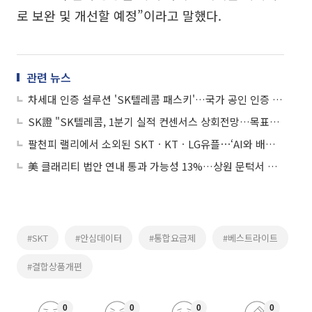
로 보완 및 개선할 예정”이라고 말했다.
관련 뉴스
차세대 인증 설루션 'SK텔레콤 패스키'…국가 공인 인증 1등급 획득
SK證 "SK텔레콤, 1분기 실적 컨센서스 상회전망…목표가↑"
팔천피 랠리에서 소외된 SKTㆍKTㆍLG유플⋯‘AI와 배당’으로 반등 노린다
美 클래리티 법안 연내 통과 가능성 13%…상원 문턱서 제동
#SKT
#안심데이터
#통합요금제
#베스트라이트
#결합상품개편
0
0
0
0