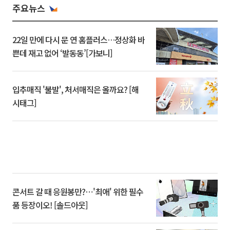
주요뉴스
22일 만에 다시 문 연 홈플러스…정상화 바
쁜데 재고 없어 ‘발동동’[가보니]
입추매직 '불발', 처서매직은 올까요? [해
시태그]
콘서트 갈 때 응원봉만?⋯'최애' 위한 필수
품 등장이오! [솔드아웃]