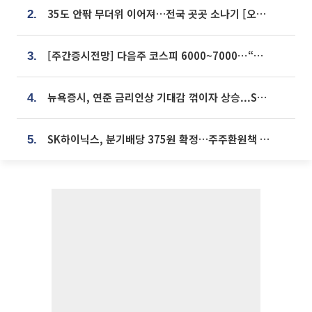
35도 안팎 무더위 이어져…전국 곳곳 소나기 [오늘 날씨]
2.
[주간증시전망] 다음주 코스피 6000~7000⋯“外人 수급은 정책이 변수”
3.
뉴욕증시, 연준 금리인상 기대감 꺾이자 상승...S&P500 사상 최고치 [종합]
4.
SK하이닉스, 분기배당 375원 확정…주주환원책 9월로 앞당겨 발표
5.