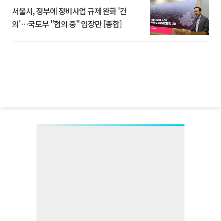
서울시, 정부에 정비사업 규제 완화 '건
의'⋯국토부 "협의 중" 입장만 [종합]