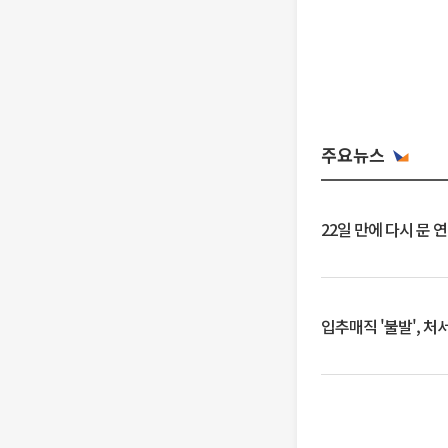
주요뉴스
22일 만에 다시 문 
입추매직 '불발', 처