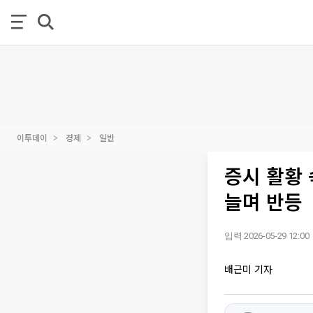
이투데이
경제
일반
증시 활황 
늘며 반등
입력 2026-05-29 12:00
배근미 기자