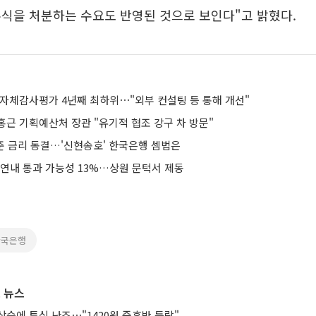
식을 처분하는 수요도 반영된 것으로 보인다"고 밝혔다.
 자체감사평가 4년째 최하위⋯"외부 컨설팅 등 통해 개선"
홍근 기획예산처 장관 "유기적 협조 강구 차 방문"
연준 금리 동결…'신현송호' 한국은행 셈법은
 연내 통과 가능성 13%…상원 문턱서 제동
한국은행
 뉴스
승에 투심 난조⋯"1420원 중후반 등락"