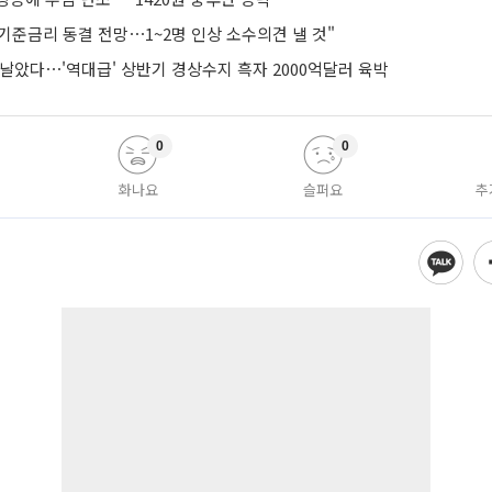
기준금리 동결 전망⋯1~2명 인상 소수의견 낼 것"
날았다⋯'역대급' 상반기 경상수지 흑자 2000억달러 육박
0
0
화나요
슬퍼요
추