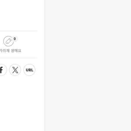
0
가취재 원해요