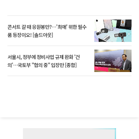
콘서트 갈 때 응원봉만?⋯'최애' 위한 필수
품 등장이오! [솔드아웃]
서울시, 정부에 정비사업 규제 완화 '건
의'⋯국토부 "협의 중" 입장만 [종합]