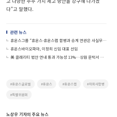
고 다양한 주주 가치 제고 방안을 강구해 나가겠
다”고 말했다.
관련 뉴스
휴온스그룹 “휴온스·휴온스랩 합병과 승계 연관은 사실무근”
휴온스바이오파마, 이정희 신임 대표 선임
美 클래리티 법안 연내 통과 가능성 13%…상원 문턱서 제동
#휴온스글로벌
#휴온스
#휴온스랩
#자회사합병
#특별위원회
노상우 기자의 주요 뉴스