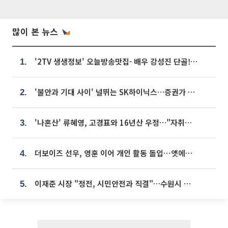
많이 본 뉴스
'2TV 생생정보' 오늘방송맛집- 배우 강성진 단골! 쌀국수ㆍ푸팟퐁 커리 맛집 '블○○○'
1.
'불안과 기대 사이' 널뛰는 SK하이닉스…증권가 "HBM4·LTA 기반 펀터멘털 견고"
2.
'나혼산' 류혜영, 고경표와 16년산 우정…"자취방서 부모님과 마주쳐"
3.
더보이즈 선우, 영훈 이어 개인 활동 돌입⋯앳에어리어와 전속계약
4.
이재준 시장 "정전, 시민안전과 직결"…수원시 비상대응체계 가동
5.