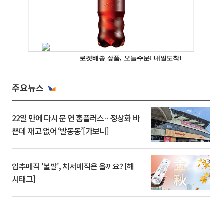
주요뉴스
22일 만에 다시 문 연 홈플러스…정상화 바
쁜데 재고 없어 ‘발동동’[가보니]
입추매직 '불발', 처서매직은 올까요? [해
시태그]