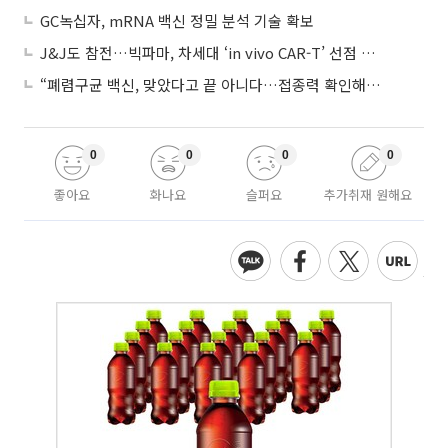
GC녹십자, mRNA 백신 정밀 분석 기술 확보
J&J도 참전…빅파마, 차세대 ‘in vivo CAR-T’ 선점 경쟁 본격화
“폐렴구균 백신, 맞았다고 끝 아니다…접종력 확인해야”
0
0
0
0
좋아요
화나요
슬퍼요
추가취재 원해요