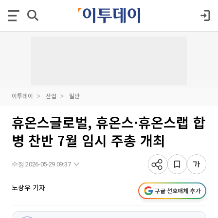
이투데이
산업
일반
휴온스글로벌, 휴온스·휴온스랩 합
병 찬반 7월 임시 주총 개최
수정 2026-05-29 09:37
노상우 기자
구글 선호매체 추가