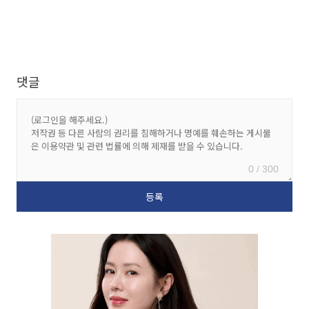
댓글
0 / 300