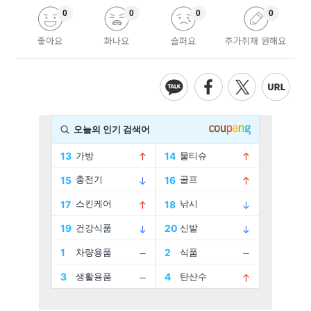
0
0
0
0
좋아요
화나요
슬퍼요
추가취재 원해요