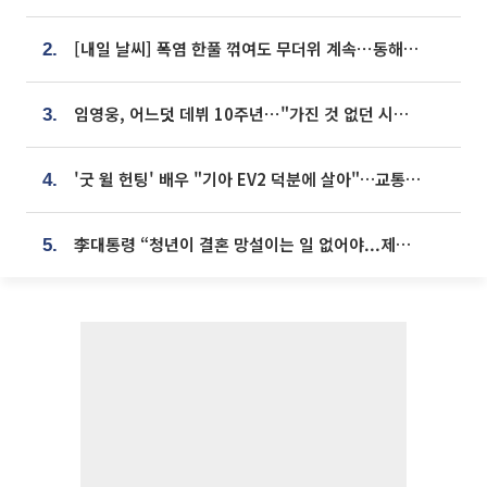
[내일 날씨] 폭염 한풀 꺾여도 무더위 계속⋯동해안 이틀 연속 비
2.
임영웅, 어느덧 데뷔 10주년⋯"가진 것 없던 시절, 내 앞엔 20명의 팬뿐"
3.
'굿 윌 헌팅' 배우 "기아 EV2 덕분에 살아"…교통사고 후 안전성 극찬
4.
李대통령 “청년이 결혼 망설이는 일 없어야...제도상 불이익 조사”
5.