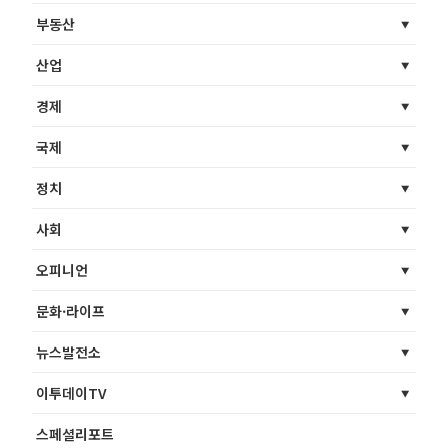
부동산
산업
경제
국제
정치
사회
오피니언
문화·라이프
뉴스발전소
이투데이TV
스페셜리포트