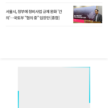
서울시, 정부에 정비사업 규제 완화 '건
의'⋯국토부 "협의 중" 입장만 [종합]