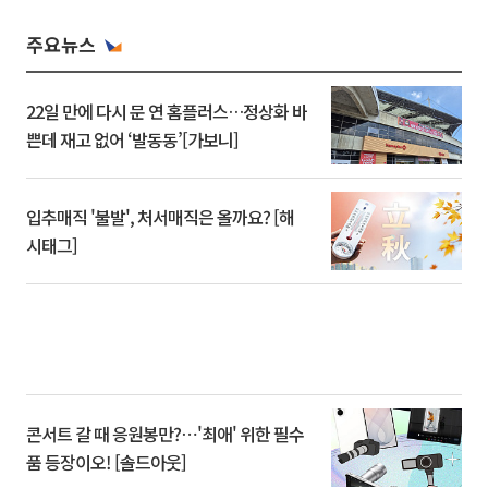
주요뉴스
22일 만에 다시 문 연 홈플러스…정상화 바
쁜데 재고 없어 ‘발동동’[가보니]
입추매직 '불발', 처서매직은 올까요? [해
시태그]
콘서트 갈 때 응원봉만?⋯'최애' 위한 필수
품 등장이오! [솔드아웃]