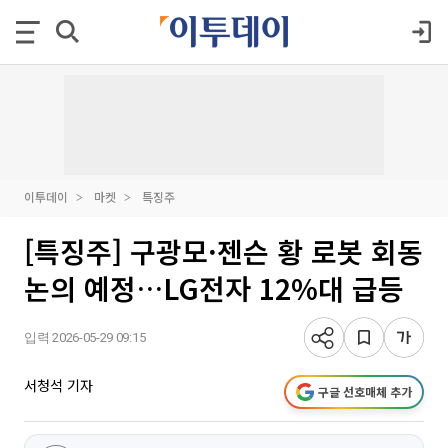
이투데이
마켓
특징주
[특징주] 구광모·젠슨 황 로봇 회동
논의 예정…LG전자 12%대 급등
입력 2026-05-29 09:15
서청석 기자
구글 선호매체 추가