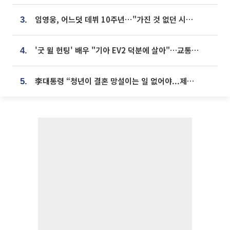
임영웅, 어느덧 데뷔 10주년⋯"가진 것 없던 시절, 내 앞엔 20명의 팬뿐"
3.
'굿 윌 헌팅' 배우 "기아 EV2 덕분에 살아"…교통사고 후 안전성 극찬
4.
李대통령 “청년이 결혼 망설이는 일 없어야...제도상 불이익 조사”
5.