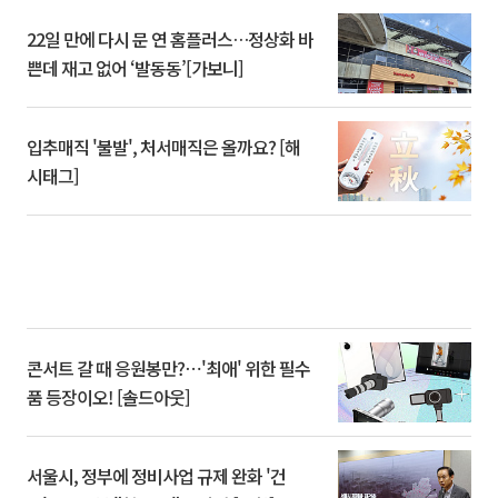
22일 만에 다시 문 연 홈플러스…정상화 바
쁜데 재고 없어 ‘발동동’[가보니]
입추매직 '불발', 처서매직은 올까요? [해
시태그]
콘서트 갈 때 응원봉만?⋯'최애' 위한 필수
품 등장이오! [솔드아웃]
서울시, 정부에 정비사업 규제 완화 '건