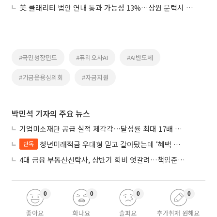
美 클래리티 법안 연내 통과 가능성 13%…상원 문턱서 제동
#국민성장펀드
#퓨리오사AI
#AI반도체
#기금운용심의회
#자금지원
박민석 기자의 주요 뉴스
기업미소재단 공급 실적 제각각⋯달성률 최대 17배 차이
청년미래적금 우대형 믿고 갈아탔는데 ‘혜택 반토막’…심사 오류에 가입자 혼선
단독
4대 금융 부동산신탁사, 상반기 희비 엇갈려…책임준공 손실 반영 시점이 갈랐다
0
0
0
0
좋아요
화나요
슬퍼요
추가취재 원해요