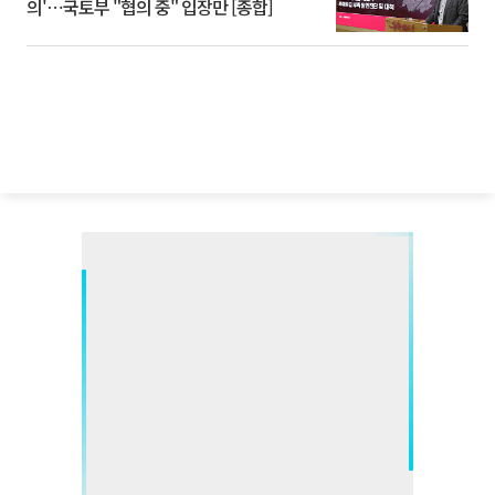
의'⋯국토부 "협의 중" 입장만 [종합]