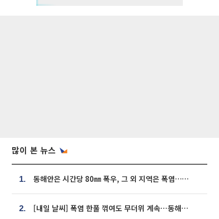
많이 본 뉴스
동해안은 시간당 80㎜ 폭우, 그 외 지역은 폭염…‘극과 극 날씨’
1.
[내일 날씨] 폭염 한풀 꺾여도 무더위 계속⋯동해안 이틀 연속 비
2.