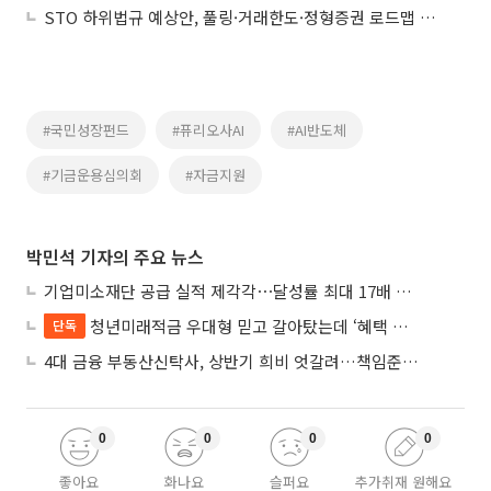
STO 하위법규 예상안, 풀링·거래한도·정형증권 로드맵 제시
#국민성장펀드
#퓨리오사AI
#AI반도체
#기금운용심의회
#자금지원
박민석 기자의 주요 뉴스
기업미소재단 공급 실적 제각각⋯달성률 최대 17배 차이
청년미래적금 우대형 믿고 갈아탔는데 ‘혜택 반토막’…심사 오류에 가입자 혼선
단독
4대 금융 부동산신탁사, 상반기 희비 엇갈려…책임준공 손실 반영 시점이 갈랐다
0
0
0
0
좋아요
화나요
슬퍼요
추가취재 원해요