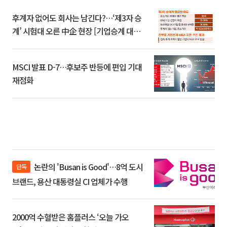
후계자 없어도 회사는 남긴다?…‘제3자 승
계’ 시험대 오른 中企 현장 [기업승계 대전
환]
MSCI 발표 D-7…후보주 반등에 편입 기대
재점화
논란의 'Busan is Good'…8억 도시
단독
브랜드, 용산 대통령실 CI 업체가 수행
2000억 수혈받은 홈플러스 ‘오늘 가오