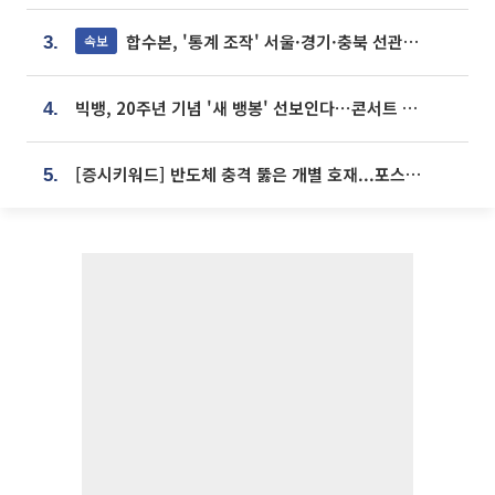
합수본, '통계 조작' 서울·경기·충북 선관위 등 추가 압수수색
속보
3.
빅뱅, 20주년 기념 '새 뱅봉' 선보인다⋯콘서트 앞두고 팝업 개최
4.
[증시키워드] 반도체 충격 뚫은 개별 호재...포스코퓨처엠·에코프로·한화솔루션 '눈길'
5.