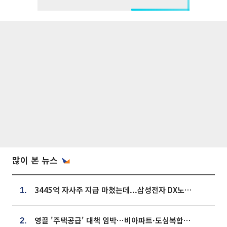
많이 본 뉴스
3445억 자사주 지급 마쳤는데...삼성전자 DX노조, 뒤늦은 '떼쓰기 집회'
1.
영끌 '주택공급' 대책 임박⋯비아파트·도심복합까지 총동원
2.