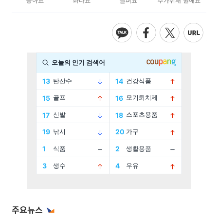
좋아요
화나요
슬퍼요
추가취재 원해요
주요뉴스