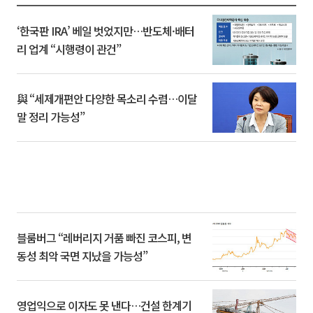
‘한국판 IRA’ 베일 벗었지만…반도체·배터
리 업계 “시행령이 관건”
與 “세제개편안 다양한 목소리 수렴…이달
말 정리 가능성”
블룸버그 “레버리지 거품 빠진 코스피, 변
동성 최악 국면 지났을 가능성”
영업익으로 이자도 못 낸다…건설 한계기