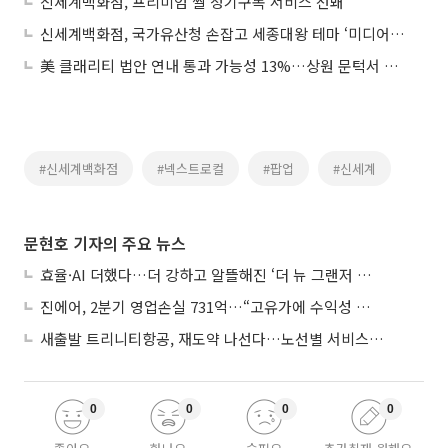
신세계백화점, 프리미엄 쌀 정기구독 서비스 선봬
신세계백화점, 국가유산청 손잡고 세종대왕 테마 ‘미디어아트 공모전’ 연다
美 클래리티 법안 연내 통과 가능성 13%…상원 문턱서 제동
#신세계백화점
#넥스트로컬
#팝업
#신세계
문현호 기자의 주요 뉴스
효율·AI 더했다…더 강하고 알뜰해진 ‘더 뉴 그랜저 하이브리드’
진에어, 2분기 영업손실 731억…“고유가에 수익성 악화”
새출발 트리니티항공, 재도약 나선다…노선별 서비스 차별화
0
0
0
0