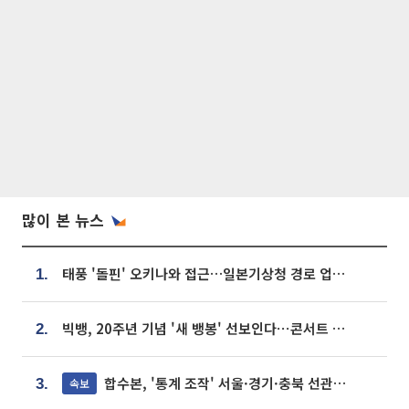
많이 본 뉴스
태풍 '돌핀' 오키나와 접근…일본기상청 경로 업데이트
1.
빅뱅, 20주년 기념 '새 뱅봉' 선보인다⋯콘서트 앞두고 팝업 개최
2.
합수본, '통계 조작' 서울·경기·충북 선관위 등 추가 압수수색
속보
3.