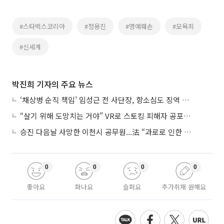
#스타벅스코리아
#정용진
#명예훼손
#모욕죄
#신세계
박진희 기자의 주요 뉴스
‘채상병 순직 책임’ 임성근 전 사단장, 항소심도 징역 3년
“살기 위해 도망치는 거야” VR로 스토킹 피해자 공포 마주한 수형자들
승진 다음날 사망한 이천시 공무원...法 “과로로 인한 순직”
0
0
0
0
좋아요
화나요
슬퍼요
추가취재 원해요