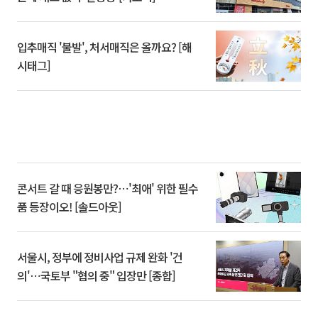
입추매직 '불발', 처서매직은 올까요? [해
시태그]
콘서트 갈 때 응원봉만?⋯'최애' 위한 필수
품 등장이오! [솔드아웃]
서울시, 정부에 정비사업 규제 완화 '건
의'⋯국토부 "협의 중" 입장만 [종합]