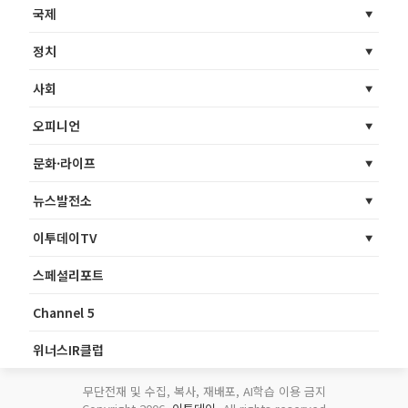
국제
정치
사회
오피니언
문화·라이프
뉴스발전소
이투데이TV
스페셜리포트
Channel 5
위너스IR클럽
무단전재 및 수집, 복사, 재배포, AI학습 이용 금지