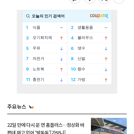
주요뉴스
22일 만에 다시 문 연 홈플러스…정상화 바
쁜데 재고 없어 ‘발동동’[가보니]