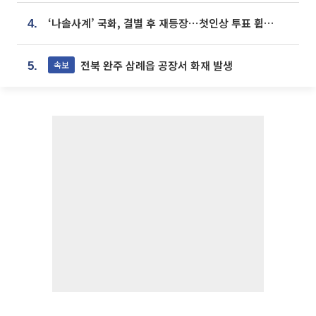
‘나솔사계’ 국화, 결별 후 재등장⋯첫인상 투표 휩쓸고 ‘인기녀’ 등극
4.
전북 완주 삼례읍 공장서 화재 발생
속보
5.