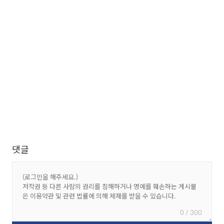
댓글
0 / 300