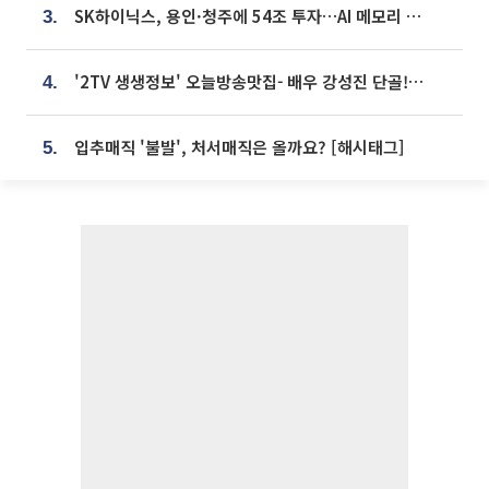
SK하이닉스, 용인·청주에 54조 투자…AI 메모리 생산기지 키운다
3.
'2TV 생생정보' 오늘방송맛집- 배우 강성진 단골! 쌀국수ㆍ푸팟퐁 커리 맛집 '블○○○'
4.
입추매직 '불발', 처서매직은 올까요? [해시태그]
5.