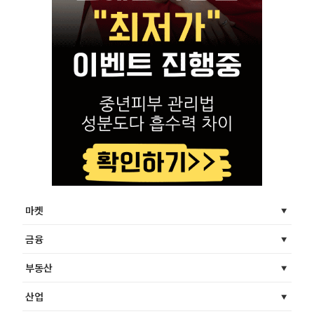
마켓
금융
부동산
산업