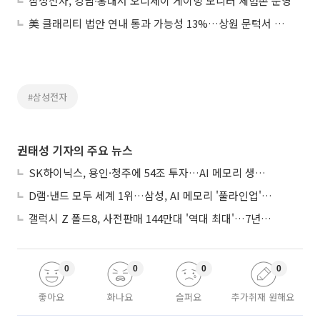
삼성전자, 강남∙홍대서 오디세이 게이밍 모니터 체험존 운영
美 클래리티 법안 연내 통과 가능성 13%…상원 문턱서 제동
#삼성전자
권태성 기자의 주요 뉴스
SK하이닉스, 용인·청주에 54조 투자…AI 메모리 생산기지 키운다
D램·낸드 모두 세계 1위…삼성, AI 메모리 '풀라인업'으로 승부
갤럭시 Z 폴드8, 사전판매 144만대 '역대 최대'…7년만에 갤노트10 기록 넘어
0
0
0
0
좋아요
화나요
슬퍼요
추가취재 원해요