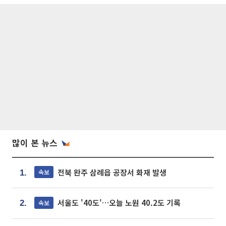
많이 본 뉴스
전북 완주 삼례읍 공장서 화재 발생
속보
1.
서울도 '40도'…오늘 노원 40.2도 기록
속보
2.