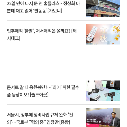
22일 만에 다시 문 연 홈플러스…정상화 바
쁜데 재고 없어 ‘발동동’[가보니]
입추매직 '불발', 처서매직은 올까요? [해
시태그]
콘서트 갈 때 응원봉만?⋯'최애' 위한 필수
품 등장이오! [솔드아웃]
서울시, 정부에 정비사업 규제 완화 '건
의'⋯국토부 "협의 중" 입장만 [종합]