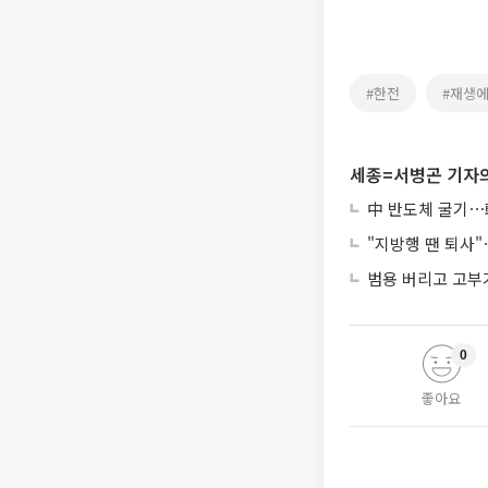
#한전
#재생
세종=서병곤 기자의
中 반도체 굴기⋯韓
"지방행 땐 퇴사"
범용 버리고 고부가
0
좋아요