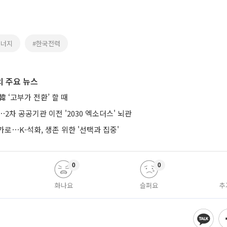
에너지
#한국전력
 주요 뉴스
 ‘고부가 전환’ 할 때
⋯2차 공공기관 이전 '2030 엑소더스' 뇌관
로⋯K-석화, 생존 위한 '선택과 집중'
0
0
화나요
슬퍼요
추