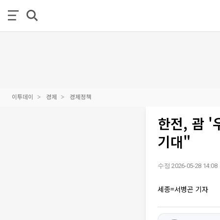
이투데이
경제
경제정책
한전, 괌 
기대"
수정 2026-05-28 14:08
세종=서병곤 기자