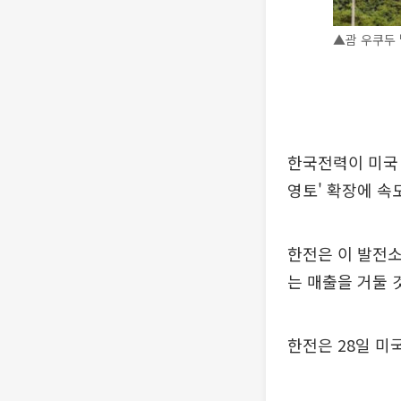
▲괌 우쿠두 
한국전력이 미국
영토' 확장에 속
한전은 이 발전소
는 매출을 거둘 
한전은 28일 미