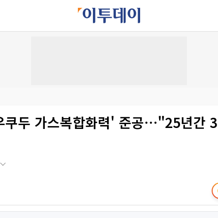
'우쿠두 가스복합화력' 준공⋯"25년간 3