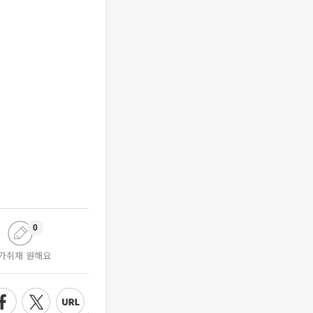
0
가취재 원해요