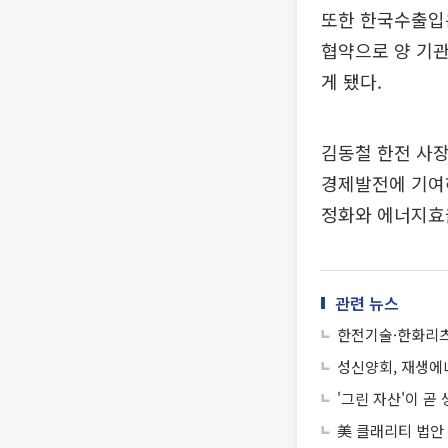
또한 한국수출입은
협약으로 양 기관
게 됐다.
김동철 한전 사
경제발전에 기여하
정화와 에너지효
관련 뉴스
한전기술·한화리츠
성신양회, 재생에너
'그린 자산'이 곧
美 클래리티 법안