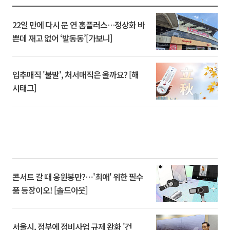
22일 만에 다시 문 연 홈플러스…정상화 바
쁜데 재고 없어 ‘발동동’[가보니]
입추매직 '불발', 처서매직은 올까요? [해
시태그]
콘서트 갈 때 응원봉만?⋯'최애' 위한 필수
품 등장이오! [솔드아웃]
서울시, 정부에 정비사업 규제 완화 '건