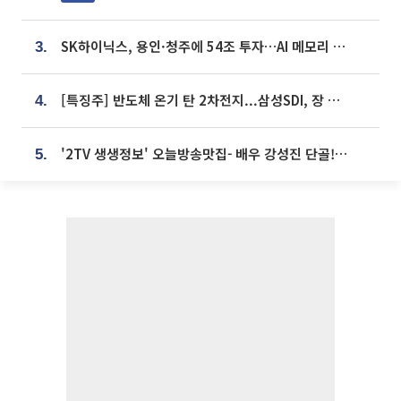
SK하이닉스, 용인·청주에 54조 투자…AI 메모리 생산기지 키운다
3.
[특징주] 반도체 온기 탄 2차전지...삼성SDI, 장 초반 7% 넘게 껑충
4.
'2TV 생생정보' 오늘방송맛집- 배우 강성진 단골! 쌀국수ㆍ푸팟퐁 커리 맛집 '블○○○'
5.