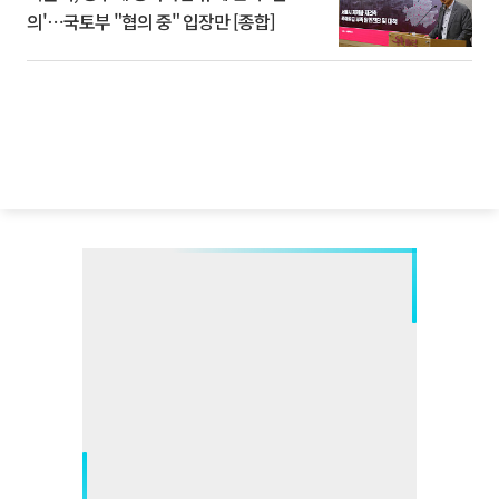
의'⋯국토부 "협의 중" 입장만 [종합]