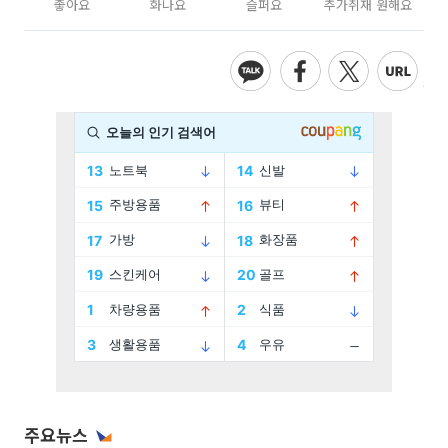
좋아요
화나요
슬퍼요
추가취재 원해요
주요뉴스