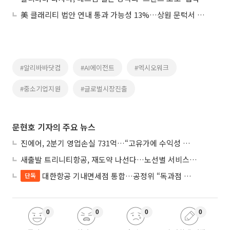
美 클래리티 법안 연내 통과 가능성 13%…상원 문턱서 제동
#알리바바닷컴
#AI에이전트
#엑시오워크
#중소기업지원
#글로벌시장진출
문현호 기자의 주요 뉴스
진에어, 2분기 영업손실 731억…“고유가에 수익성 악화”
새출발 트리니티항공, 재도약 나선다…노선별 서비스 차별화
대한항공 기내면세점 통합…공정위 “독과점 여부 따진다”
단독
0
0
0
0