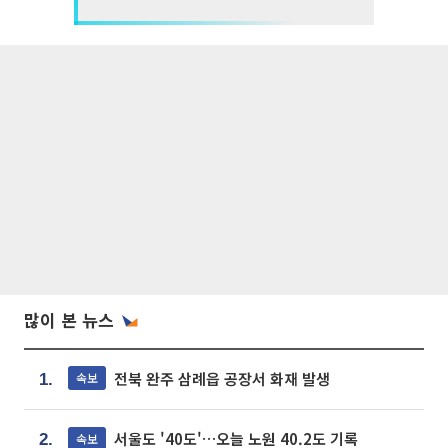
많이 본 뉴스
전북 완주 삼례읍 공장서 화재 발생
속보
1.
서울도 '40도'…오늘 노원 40.2도 기록
속보
2.