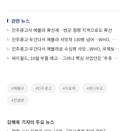
관련 뉴스
민주콩고서 에볼라 확산세…반군 점령 지역으로도 확산
민주콩고·우간다서 에볼라 사망자 130명 넘어…WHO, 비상사태 선포
민주콩고·우간다서 에볼라로 수십명 사망...WHO, 국제보건 비상사태 선포
싸이월드, 10월 부활 예고…그러나 핵심 사업안은 ‘추후 공개’
#에볼라
#민주콩고
#치료제
#문디부교
#전염병
김해욱 기자의 주요 뉴스