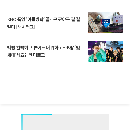
KBO 폭염 '여름방학' 끝…프로야구 갈 길
멀다 [해시태그]
빅뱅 컴백하고 튜이드 데뷔하고⋯K팝 '몇
세대'세요? [엔터로그]