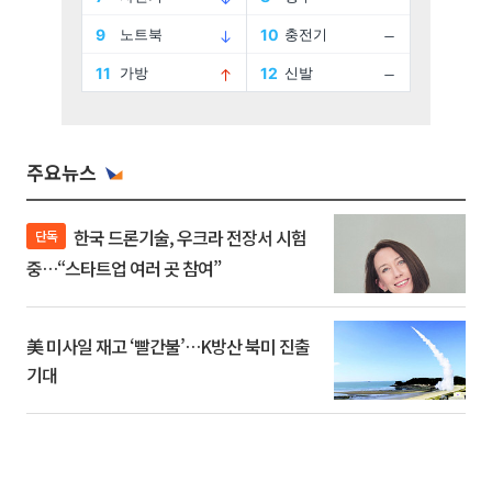
주요뉴스
한국 드론기술, 우크라 전장서 시험
단독
중…“스타트업 여러 곳 참여”
美 미사일 재고 ‘빨간불’…K방산 북미 진출
기대