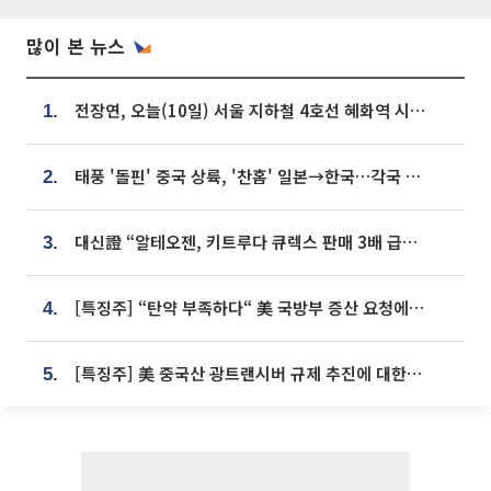
많이 본 뉴스
전장연, 오늘(10일) 서울 지하철 4호선 혜화역 시위…1호선 용산역 무정차
1.
태풍 '돌핀' 중국 상륙, '찬홈' 일본→한국…각국 기상청 예상 경로는?
2.
대신證 “알테오젠, 키트루다 큐렉스 판매 3배 급증…목표가 41만원 상향”
3.
[특징주] “탄약 부족하다“ 美 국방부 증산 요청에⋯국내 방산주 급등세
4.
[특징주] 美 중국산 광트랜시버 규제 추진에 대한광통신 등 광통신株 강세
5.