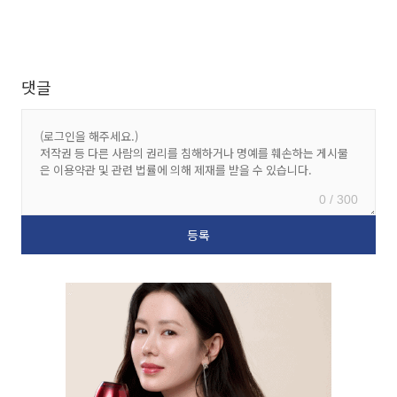
댓글
0 / 300