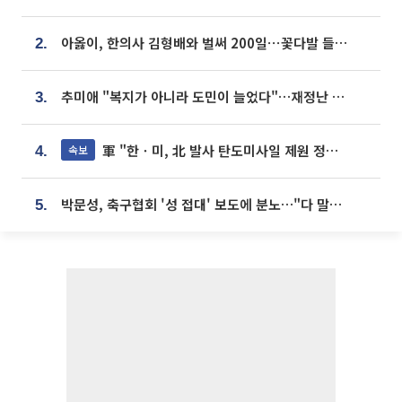
아옳이, 한의사 김형배와 벌써 200일⋯꽃다발 들고 "프러포즈 아냐"
2.
추미애 "복지가 아니라 도민이 늘었다"…재정난 책임론 정면돌파
3.
軍 "한ㆍ미, 北 발사 탄도미사일 제원 정밀분석 중"
속보
4.
박문성, 축구협회 '성 접대' 보도에 분노…"다 말아먹으려고 작정했나"
5.