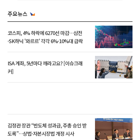
주요뉴스
코스피, 4% 하락에 6270선 마감…삼전
·SK하닉 '와르르' 각각 6%·10%대 급락
ISA 계좌, 5년마다 깨라고요? [이슈크래
커]
김정관 장관 “반도체 성과급, 주총 승인 받
도록”…상법·자본시장법 개정 시사