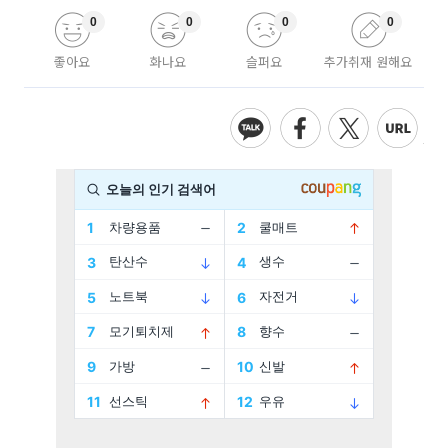
0
0
0
0
좋아요
화나요
슬퍼요
추가취재 원해요