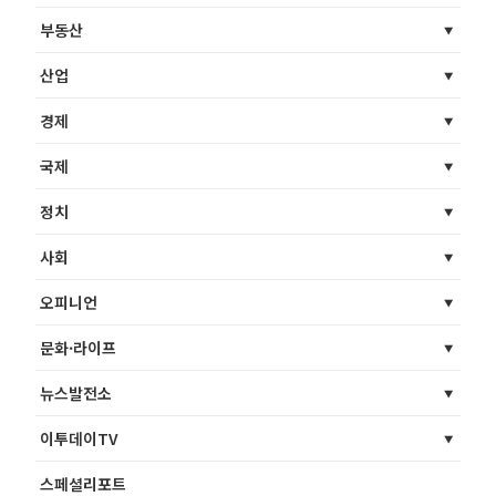
부동산
산업
경제
국제
정치
사회
오피니언
문화·라이프
뉴스발전소
이투데이TV
스페셜리포트