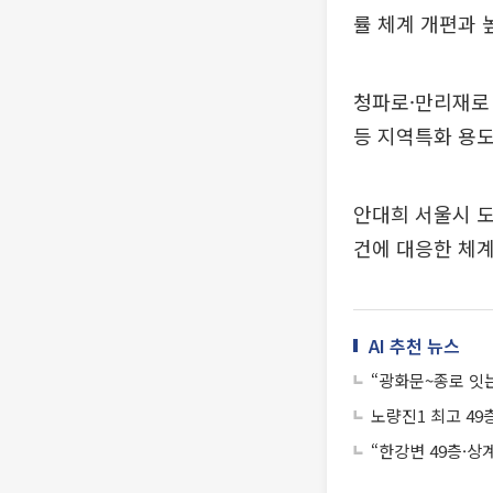
률 체계 개편과 
청파로·만리재로 
등 지역특화 용도
안대희 서울시 
건에 대응한 체
AI 추천 뉴스
“광화문~종로 잇
노량진1 최고 49
“한강변 49층·상