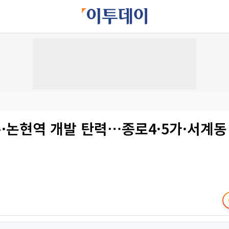
·논현역 개발 탄력⋯종로4·5가·서계동