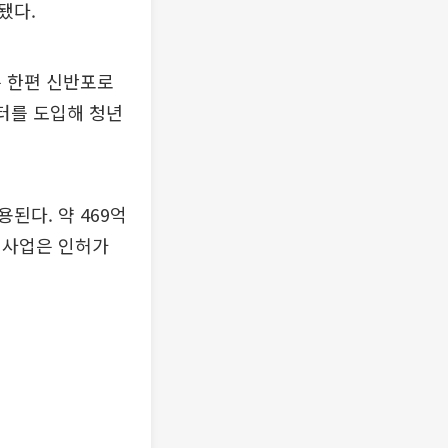
획됐다.
 한편 신반포로
터를 도입해 청년
된다. 약 469억
 사업은 인허가