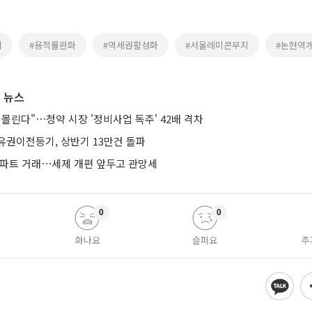
회
#용적률완화
#역세권활성화
#서울레미콘부지
#논현역
 뉴스
몰린다"⋯청약 시장 '정비사업 독주' 42배 격차
유권이전등기, 상반기 13만건 돌파
아파트 거래⋯세제 개편 앞두고 관망세
0
0
화나요
슬퍼요
추