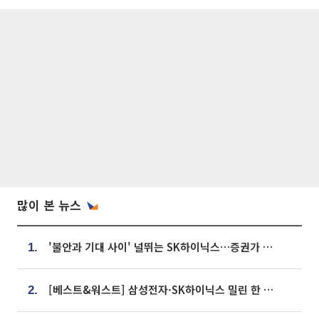
많이 본 뉴스
'불안과 기대 사이' 널뛰는 SK하이닉스…증권가 "HBM4·LTA 기반 펀터멘털 견고"
1.
[베스트&워스트] 삼성전자·SK하이닉스 밀린 한 주…상상인증권은 85% 급등
2.