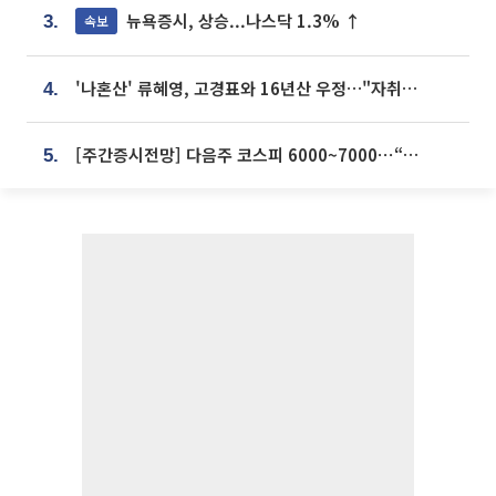
뉴욕증시, 상승...나스닥 1.3% ↑
속보
3.
'나혼산' 류혜영, 고경표와 16년산 우정…"자취방서 부모님과 마주쳐"
4.
[주간증시전망] 다음주 코스피 6000~7000⋯“外人 수급은 정책이 변수”
5.