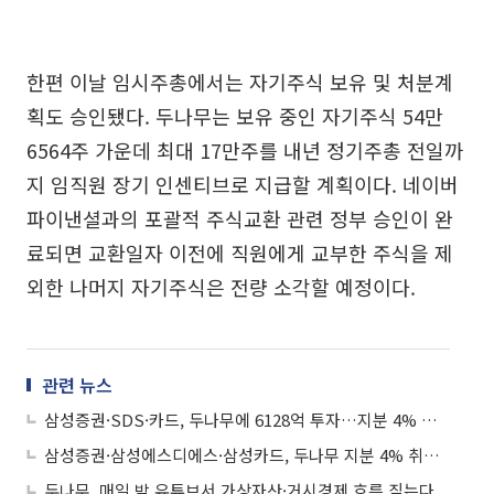
한편 이날 임시주총에서는 자기주식 보유 및 처분계
획도 승인됐다. 두나무는 보유 중인 자기주식 54만
6564주 가운데 최대 17만주를 내년 정기주총 전일까
지 임직원 장기 인센티브로 지급할 계획이다. 네이버
파이낸셜과의 포괄적 주식교환 관련 정부 승인이 완
료되면 교환일자 이전에 직원에게 교부한 주식을 제
외한 나머지 자기주식은 전량 소각할 예정이다.
관련 뉴스
삼성증권·SDS·카드, 두나무에 6128억 투자…지분 4% 취득
삼성증권·삼성에스디에스·삼성카드, 두나무 지분 4% 취득⋯“신규 사업기회 창출”
두나무, 매일 밤 유튜브서 가상자산·거시경제 흐름 짚는다