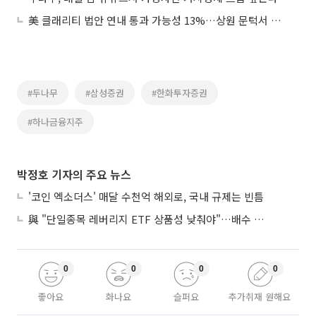
美 클래리티 법안 연내 통과 가능성 13%…상원 문턱서 제동
#두나무
#삼성증권
#한화투자증권
#하나금융지주
박정호 기자의 주요 뉴스
'코인 엑소더스' 매달 수천억 해외로, 국내 규제는 빈틈
與 "단일종목 레버리지 ETF 상품성 낮춰야"…배수 조정안도 거론
0
0
0
0
좋아요
화나요
슬퍼요
추가취재 원해요