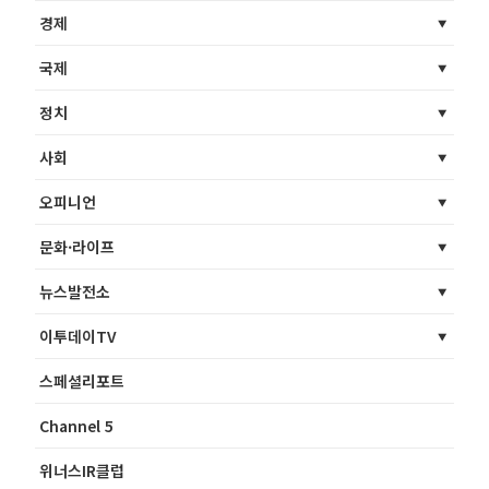
경제
국제
정치
사회
오피니언
문화·라이프
뉴스발전소
이투데이TV
스페셜리포트
Channel 5
위너스IR클럽