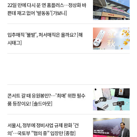
22일 만에 다시 문 연 홈플러스…정상화 바
쁜데 재고 없어 ‘발동동’[가보니]
입추매직 '불발', 처서매직은 올까요? [해
시태그]
콘서트 갈 때 응원봉만?⋯'최애' 위한 필수
품 등장이오! [솔드아웃]
서울시, 정부에 정비사업 규제 완화 '건
의'⋯국토부 "협의 중" 입장만 [종합]