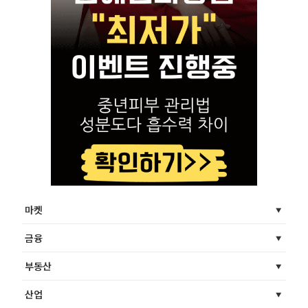
마켓
금융
부동산
산업