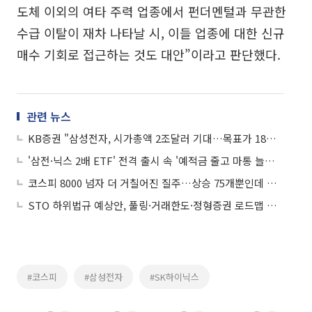
도체 이외의 여타 주력 업종에서 펀더멘털과 무관한
수급 이탈이 재차 나타날 시, 이들 업종에 대한 신규
매수 기회로 접근하는 것도 대안”이라고 판단했다.
관련 뉴스
KB증권 "삼성전자, 시가총액 2조달러 기대…목표가 18%↑"
'삼전·닉스 2배 ETF' 전격 출시 속 '예적금 줄고 마통 늘어'…코스피 1만 돌파 기폭제 되나
코스피 8000 넘자 더 거칠어진 질주…상승 75개뿐인데 지수는 신고가
STO 하위법규 예상안, 풀링·거래한도·정형증권 로드맵 제시
#코스피
#삼성전자
#SK하이닉스