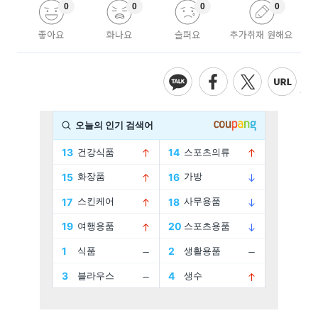
0
0
0
0
좋아요
화나요
슬퍼요
추가취재 원해요