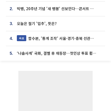
빅뱅, 20주년 기념 '새 뱅봉' 선보인다⋯콘서트 앞두고 팝업 개최
2.
오늘은 절기 '입추', 뜻은?
3.
합수본, '통계 조작' 서울·경기·충북 선관위 등 추가 압수수색
속보
4.
‘나솔사계’ 국화, 결별 후 재등장⋯첫인상 투표 휩쓸고 ‘인기녀’ 등극
5.