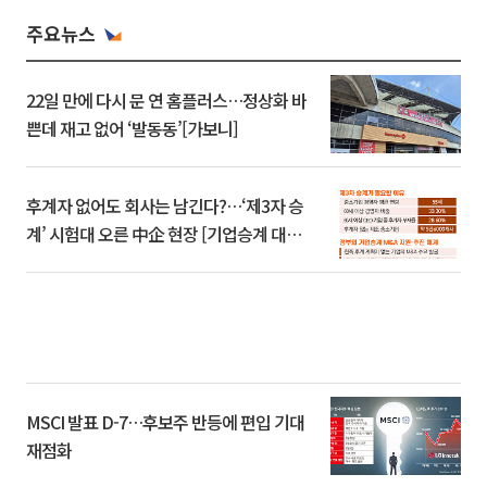
주요뉴스
22일 만에 다시 문 연 홈플러스…정상화 바
쁜데 재고 없어 ‘발동동’[가보니]
후계자 없어도 회사는 남긴다?…‘제3자 승
계’ 시험대 오른 中企 현장 [기업승계 대전
환]
MSCI 발표 D-7…후보주 반등에 편입 기대
재점화