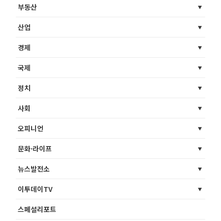
부동산
산업
경제
국제
정치
사회
오피니언
문화·라이프
뉴스발전소
이투데이TV
스페셜리포트