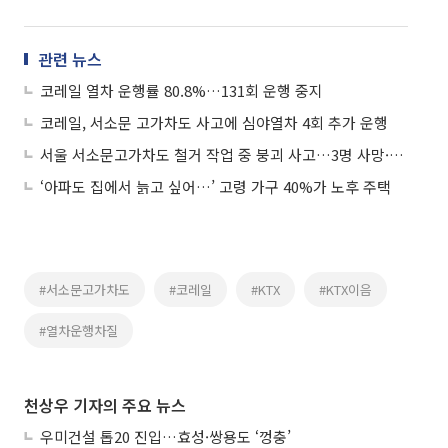
관련 뉴스
코레일 열차 운행률 80.8%…131회 운행 중지
코레일, 서소문 고가차도 사고에 심야열차 4회 추가 운행
서울 서소문고가차도 철거 작업 중 붕괴 사고…3명 사망·3명 부상
‘아파도 집에서 늙고 싶어…’ 고령 가구 40%가 노후 주택
#서소문고가차도
#코레일
#KTX
#KTX이음
#열차운행차질
천상우 기자의 주요 뉴스
우미건설 톱20 진입…효성·쌍용도 ‘껑충’