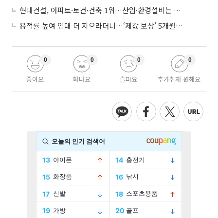
현대건설, 아파트·토건·건축 1위…산업·환경설비는 삼성E&A
용적률 높여 임대 더 지으라더니…‘제값 보상’ 5개월째 국회에 발목
0
0
0
0
좋아요
화나요
슬퍼요
추가취재 원해요