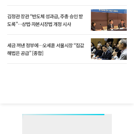
김정관 장관 “반도체 성과급, 주총 승인 받
도록”…상법·자본시장법 개정 시사
세금 꺼낸 정부에…오세훈 서울시장 “집값
해법은 공급” [종합]