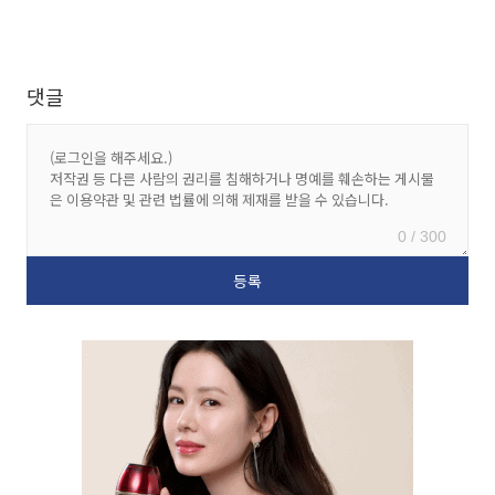
댓글
0 / 300