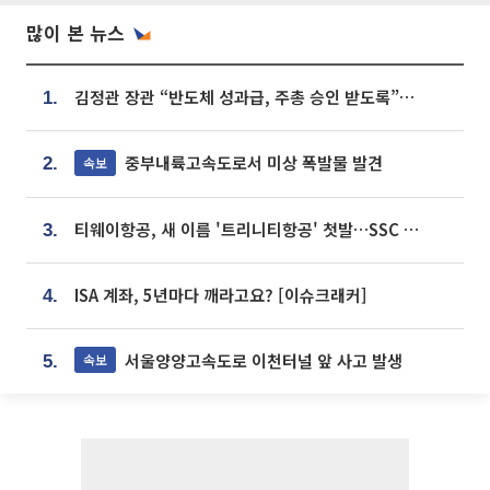
많이 본 뉴스
김정관 장관 “반도체 성과급, 주총 승인 받도록”…상법·자본시장법 개정 시사
1.
중부내륙고속도로서 미상 폭발물 발견
속보
2.
티웨이항공, 새 이름 '트리니티항공' 첫발…SSC 전략 본격화
3.
ISA 계좌, 5년마다 깨라고요? [이슈크래커]
4.
서울양양고속도로 이천터널 앞 사고 발생
속보
5.