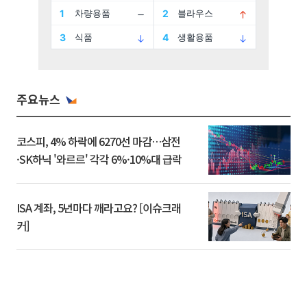
주요뉴스
코스피, 4% 하락에 6270선 마감…삼전
·SK하닉 '와르르' 각각 6%·10%대 급락
ISA 계좌, 5년마다 깨라고요? [이슈크래
커]