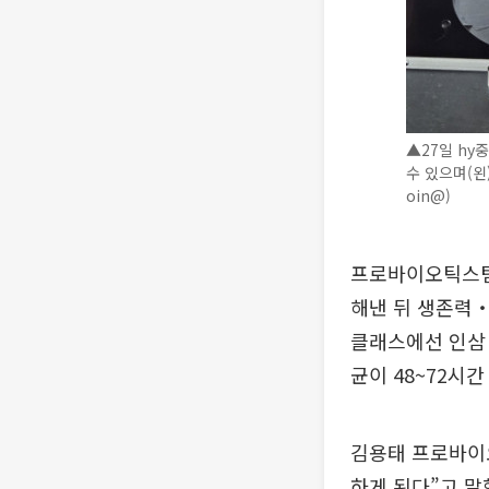
▲27일 h
수 있으며(왼
oin@)
프로바이오틱스팀
해낸 뒤 생존력‧
클래스에선 인삼 
균이 48~72시
김용태 프로바이오
하게 된다”고 말