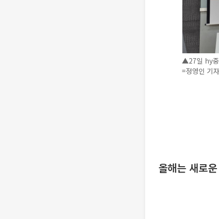
▲27일 hy
=정영인 기자 
올해는 새로운 