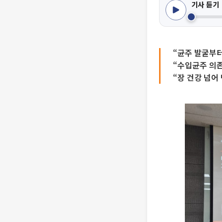
기사 듣기
“균주 발굴부터
“수입균주 의존도
“장 건강 넘어