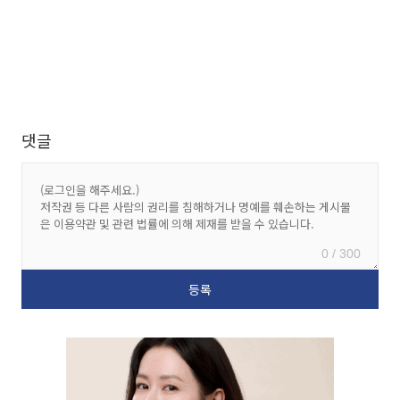
댓글
0 / 300