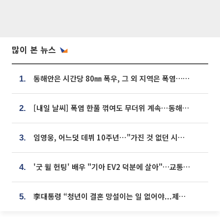
많이 본 뉴스
동해안은 시간당 80㎜ 폭우, 그 외 지역은 폭염…‘극과 극 날씨’
1.
[내일 날씨] 폭염 한풀 꺾여도 무더위 계속⋯동해안 이틀 연속 비
2.
임영웅, 어느덧 데뷔 10주년⋯"가진 것 없던 시절, 내 앞엔 20명의 팬뿐"
3.
'굿 윌 헌팅' 배우 "기아 EV2 덕분에 살아"…교통사고 후 안전성 극찬
4.
李대통령 “청년이 결혼 망설이는 일 없어야...제도상 불이익 조사”
5.