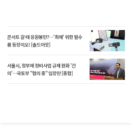
콘서트 갈 때 응원봉만?⋯'최애' 위한 필수
품 등장이오! [솔드아웃]
서울시, 정부에 정비사업 규제 완화 '건
의'⋯국토부 "협의 중" 입장만 [종합]