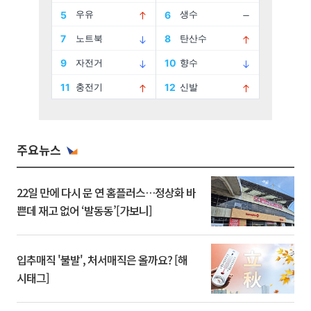
주요뉴스
22일 만에 다시 문 연 홈플러스…정상화 바
쁜데 재고 없어 ‘발동동’[가보니]
입추매직 '불발', 처서매직은 올까요? [해
시태그]