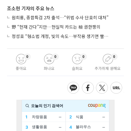
조소현 기자의 주요 뉴스
원희룡, 종합특검 2차 출석…“위법 수사 단호히 대처”
野 “헌재 간다”지만…현실적 카드는 檢 권한쟁의
정성호 “형소법 개정, 빛의 속도…부작용 생기면 빨리 고쳐야”
0
0
0
0
좋아요
화나요
슬퍼요
추가취재 원해요