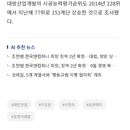
대방산업개발의 시공능력평가순위도 2014년 228위
에서 지난해 77위로 151계단 상승한 것으로 조사됐
다.
AI 추천 뉴스
조현범 한국앤컴퍼니 회장 징역 2년 확정…대법, 쌍방 상고 기각
조현범 한국앤컴퍼니 회장, 징역 2년 확정…9월 경영 복귀 전망
코레일, 5개 계열사와 '행동규범 이행 협의회' 개최
#대방건설
#구교운
#구찬우
#공공택지
#공정거래법