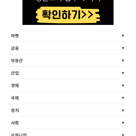
마켓
금융
부동산
산업
경제
국제
정치
사회
오피니언